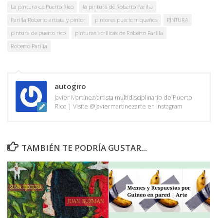
La pintura de Puerto Rico
la pintura de Roberto Parilla
Parilla Roberto artista y pintor
pintores puertorriqueños
PINTURA
pintura de puerto rico
pinturas acrilicas de Roberto Parilla
Roberto Parilla
autogiro
Javier Martínez/artista multidisciplinario de Puerto
Rico | Visite @javiermartinezarte en Instagram
TAMBIÉN TE PODRÍA GUSTAR...