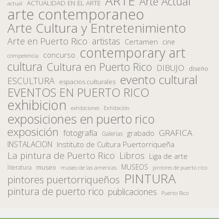
ARTE
Arte Actual
ACTUALIDAD EN EL ARTE
actual
arte contemporaneo
Arte Cultura y Entretenimiento
Arte en Puerto Rico
artistas
Certamen
cine
contemporary art
concurso
competencia
cultura
Cultura en Puerto Rico
DIBUJO
diseño
evento cultural
ESCULTURA
espacios culturales
EVENTOS EN PUERTO RICO
exhibicion
Exhibición
exhibiciones
exposiciones en puerto rico
exposición
fotografía
GRAFICA
grabado
Galerias
INSTALACION
Instituto de Cultura Puertorriqueña
La pintura de Puerto Rico
Libros
Liga de arte
MUSEOS
museo
literatura
museo de las americas
pintores de puerto rico
PINTURA
pintores puertorriqueños
pintura de puerto rico
publicaciones
Puerto Rico