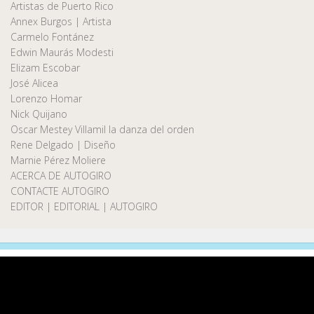
Artistas de Puerto Rico
Annex Burgos | Artista
Carmelo Fontánez
Edwin Maurás Modesti
Elizam Escobar
José Alicea
Lorenzo Homar
Nick Quijano
Oscar Mestey Villamil la danza del orden
Rene Delgado | Diseño
Marnie Pérez Moliere
ACERCA DE AUTOGIRO
CONTACTE AUTOGIRO
EDITOR | EDITORIAL | AUTOGIRO