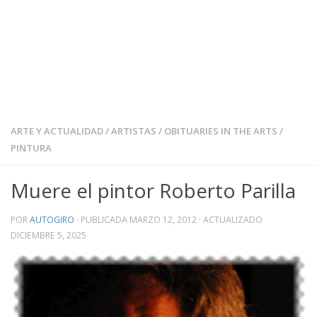
ARTE Y ACTUALIDAD
/
ARTISTAS
/
OBITUARIES IN THE ARTS
/
PINTURA
Muere el pintor Roberto Parilla
POR
AUTOGIRO
· PUBLICADA
MARZO 12, 2012
· ACTUALIZADO
DICIEMBRE 5, 2025