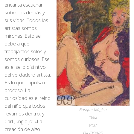
encanta escuchar
sobre los demás y
sus vidas. Todos los
artistas somos
mirones. Esto se
debe a que
trabajamos solos y
somos curiosos. Ese
es el sello distintivo
del verdadero artista.
Es lo que impulsa el
proceso. La
curiosidad es el reino
del niño que todos
Bosque Mágico
llevamos dentro, y
1992
Carl Jung dijo: «La
9”x6”
creación de algo
OIL/BOARD