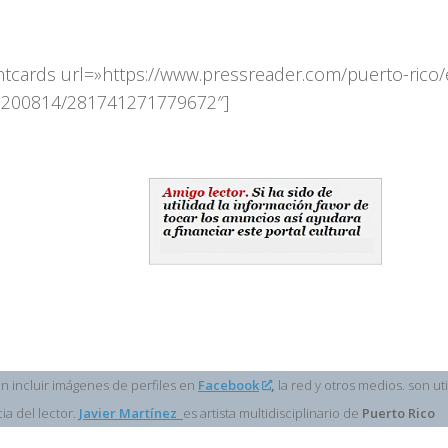
ntcards url=»https://www.pressreader.com/puerto-rico/
0200814/281741271779672″]
 incluir imágenes de perfiles en
Facebook
,
la red y otros medios. son uti
ia del lector.
Javier Martínez
es artista multidisciplinario de
Puerto Rico