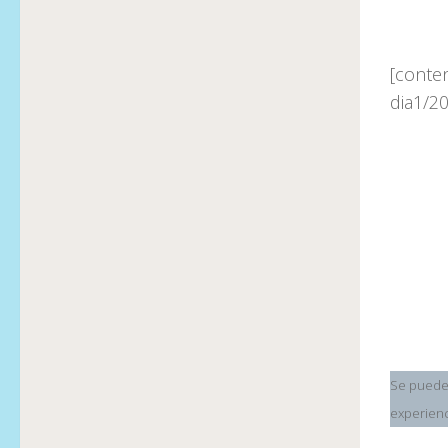
[conte
dia1/2
Se pueden
experienc