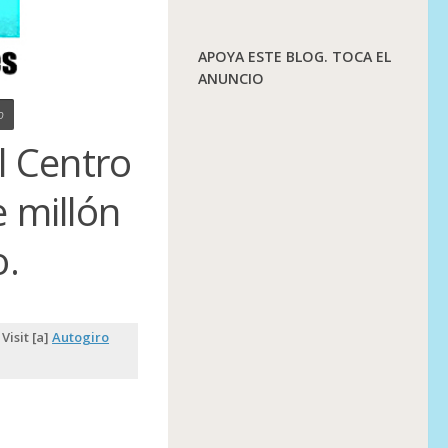
APOYA ESTE BLOG. TOCA EL
ANUNCIO
o
l Centro
e millón
o.
Visit [a]
Autogiro