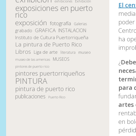
Exhibición
exhibiciones
El cen
exposiciones en puerto
rico
mediad
exposición
poder 
fotografía
Galerias
Centro
GRAFICA
INSTALACION
grabado
Instituto de Cultura Puertorriqueña
ha ope
La pintura de Puerto Rico
improb
Libros
Liga de arte
museo
literatura
MUSEOS
museo de las americas
¿
Debe
pintores de puerto rico
neces
pintores puertorriqueños
termi
PINTURA
para 
pintura de puerto rico
funda
publicaciones
Puerto Rico
artes
rentab
en bol
pérdid