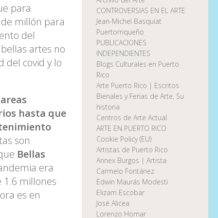
ue para
CONTROVERSIAS EN EL ARTE
 de millón para
Jean-Michel Basquiat
Puertorriqueño
ento del
PUBLICACIONES
bellas artes no
INDEPENDIENTES
 del covid y lo
Blogs Culturales en Puerto
Rico
Arte Puerto Rico | Escritos
Bienales y Ferias de Arte, Su
tareas
historia
rios hasta que
Centros de Arte Actual
ntenimiento
ARTE EN PUERTO RICO
tas son
Cookie Policy (EU)
Artistas de Puerto Rico
 que
Bellas
Annex Burgos | Artista
pandemia era
Carmelo Fontánez
e 1.6 millones
Edwin Maurás Modesti
Elizam Escobar
hora es en
José Alicea
Lorenzo Homar