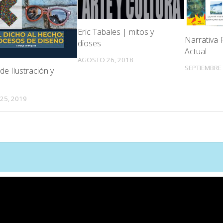
Eric Tabales | mitos y
Narrativa 
dioses
Actual
AGOSTO 26, 2018
SEPTIEMBRE 
de Ilustración y
25, 2019