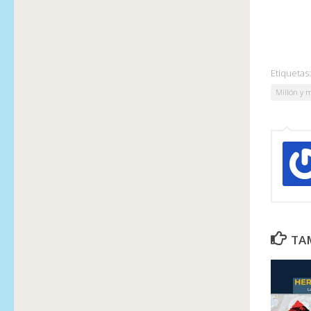
Etiquetas:
Millón y m
TAM