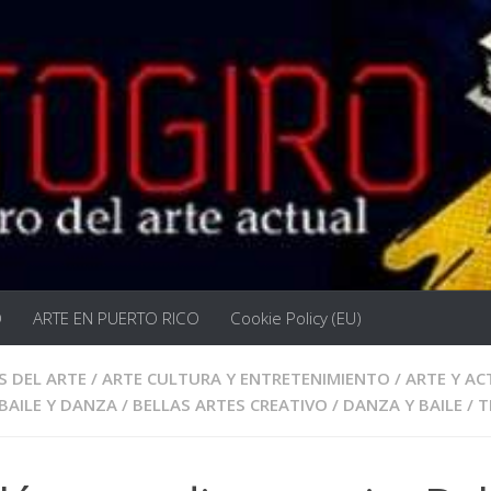
O
ARTE EN PUERTO RICO
Cookie Policy (EU)
S DEL ARTE
/
ARTE CULTURA Y ENTRETENIMIENTO
/
ARTE Y A
BAILE Y DANZA
/
BELLAS ARTES CREATIVO
/
DANZA Y BAILE
/
T