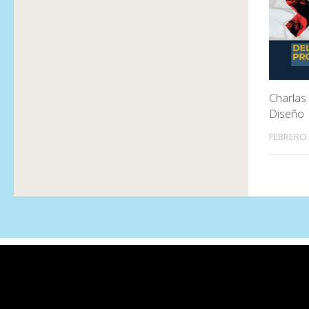
Charlas 
Diseño
FEBRERO 