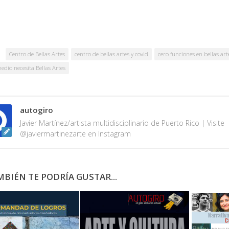
Centro de Bellas Artes
centro de bellas artes y covid
cero funciones en bellas art
edio necesita Bellas Artes
autogiro
Javier Martínez/artista multidisciplinario de Puerto Rico | Visite
@javiermartinezarte en Instagram
BIÉN TE PODRÍA GUSTAR...