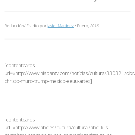
Redacción/ Escrito por
Javier Martínez
/ Enero
, 2016
[contentcards
url=»http://www.hispantv.com/noticias/cultura/330321/obr
christo-muro-trump-mexico-eeuu-arte»]
[contentcards
url=»http://www.abc.es/cultura/cultural/abci-luis-