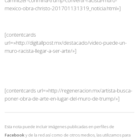
camnitzer-conmina-trump-convertir-racista-muro-
mexico-obra-christo-201701131319_noticia.html»]
[contentcards
url=»http://digitallpost.mx/destacado/video-puede-un-
muro-racista-llegar-a-ser-arte/»]
[contentcards url=»http://regeneracion.mx/artista-busca-
poner-obra-de-arte-en-lugar-del-muro-de-trump/»]
Esta nota puede incluir imágenes publicadas en perfiles de
Facebook
y de la red así como de otros medios, las utilizamos para