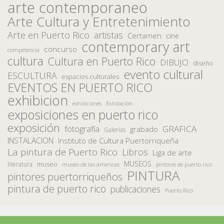
arte contemporaneo
Arte Cultura y Entretenimiento
Arte en Puerto Rico
artistas
Certamen
cine
contemporary art
concurso
competencia
cultura
Cultura en Puerto Rico
DIBUJO
diseño
evento cultural
ESCULTURA
espacios culturales
EVENTOS EN PUERTO RICO
exhibicion
Exhibición
exhibiciones
exposiciones en puerto rico
exposición
fotografía
GRAFICA
grabado
Galerias
INSTALACION
Instituto de Cultura Puertorriqueña
La pintura de Puerto Rico
Libros
Liga de arte
MUSEOS
museo
literatura
museo de las americas
pintores de puerto rico
PINTURA
pintores puertorriqueños
pintura de puerto rico
publicaciones
Puerto Rico