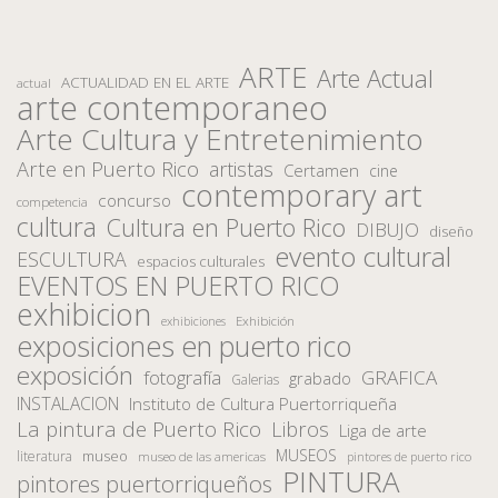
ARTE
Arte Actual
ACTUALIDAD EN EL ARTE
actual
arte contemporaneo
Arte Cultura y Entretenimiento
Arte en Puerto Rico
artistas
Certamen
cine
contemporary art
concurso
competencia
cultura
Cultura en Puerto Rico
DIBUJO
diseño
evento cultural
ESCULTURA
espacios culturales
EVENTOS EN PUERTO RICO
exhibicion
Exhibición
exhibiciones
exposiciones en puerto rico
exposición
fotografía
GRAFICA
grabado
Galerias
INSTALACION
Instituto de Cultura Puertorriqueña
La pintura de Puerto Rico
Libros
Liga de arte
MUSEOS
museo
literatura
museo de las americas
pintores de puerto rico
PINTURA
pintores puertorriqueños