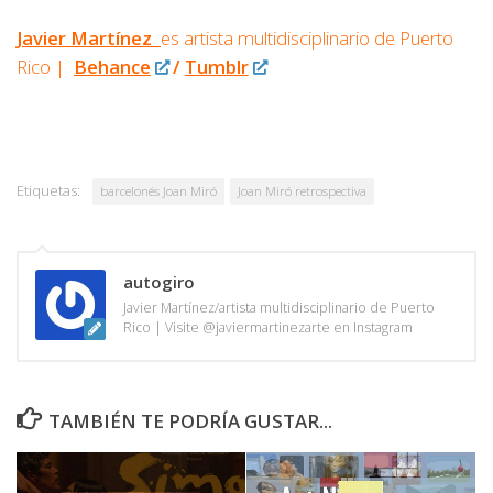
Javier Martínez
es artista multidisciplinario de
Puerto
Rico |
Behance
/
Tumblr
Etiquetas:
barcelonés Joan Miró
Joan Miró retrospectiva
autogiro
Javier Martínez/artista multidisciplinario de Puerto
Rico | Visite @javiermartinezarte en Instagram
TAMBIÉN TE PODRÍA GUSTAR...