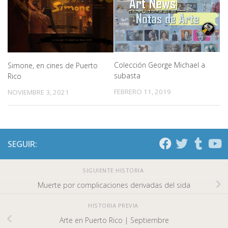
Colección George Michael a
Simone, en cines de Puerto
subasta
Rico
FEBRERO 11, 2019
NOVIEMBRE 3, 2021
SEGUIR:
SIGUIENTE HISTORIA
Muerte por complicaciones derivadas del sida
HISTORIA PREVIA
Arte en Puerto Rico | Septiembre