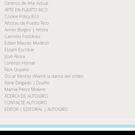
Centros de Arte Actual
ARTE EN PUERTO RICO
Cookie Policy (EU)
Artistas de Puerto Rico
Annex Burgos | Artista
Carmelo Fontánez
Edwin Maurás Modesti
Elizam Escobar
José Alicea
Lorenzo Homar
Nick Quijano
Oscar Mestey Villamil la danza del orden
Rene Delgado | Diseño
Marnie Pérez Moliere
ACERCA DE AUTOGIRO
CONTACTE AUTOGIRO
EDITOR | EDITORIAL | AUTOGIRO