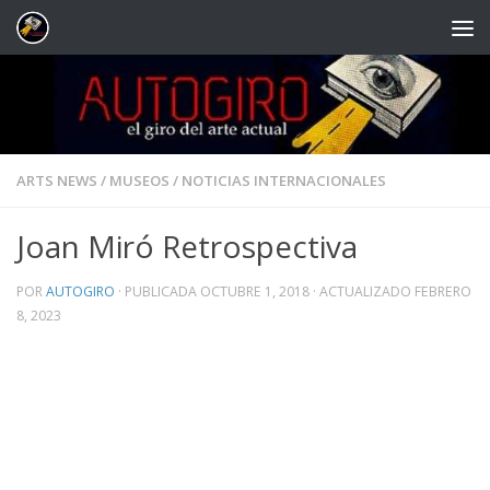
Saltar al contenido
ARTS NEWS
/
MUSEOS
/
NOTICIAS INTERNACIONALES
Joan Miró Retrospectiva
POR
AUTOGIRO
· PUBLICADA
OCTUBRE 1, 2018
· ACTUALIZADO
FEBRERO
8, 2023