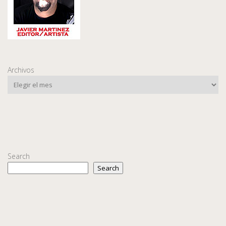
Archivos
Search
Search