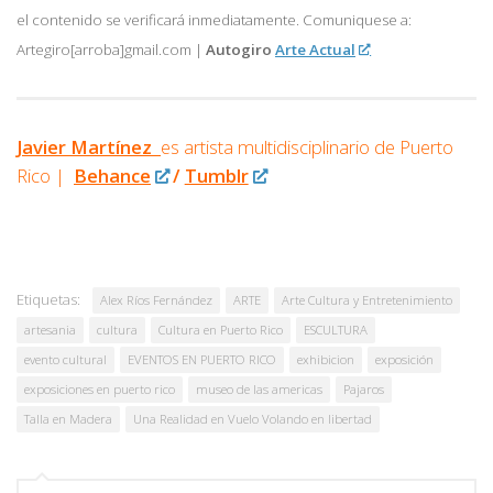
el contenido se verificará inmediatamente. Comuniquese a:
Artegiro[arroba]gmail.com |
Autogiro
Arte Actual
Javier Martínez
es artista multidisciplinario de
Puerto
Rico |
Behance
/
Tumblr
Etiquetas:
Alex Ríos Fernández
ARTE
Arte Cultura y Entretenimiento
artesania
cultura
Cultura en Puerto Rico
ESCULTURA
evento cultural
EVENTOS EN PUERTO RICO
exhibicion
exposición
exposiciones en puerto rico
museo de las americas
Pajaros
Talla en Madera
Una Realidad en Vuelo Volando en libertad