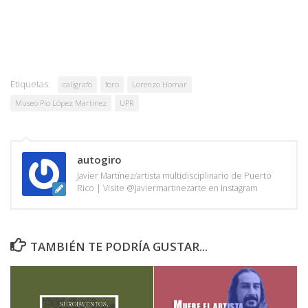
Etiquetas:
calígrafo
foro
Lorenzo Homar
Museo Pío López Martínez
UPR
autogiro
Javier Martínez/artista multidisciplinario de Puerto
Rico | Visite @javiermartinezarte en Instagram
TAMBIÉN TE PODRÍA GUSTAR...