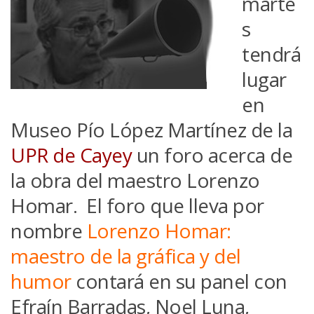
marte
s
tendrá
lugar
en
Museo Pío López Martínez
de la
UPR de Cayey
un foro acerca de
la obra del maestro
Lorenzo
Homar
. El foro que lleva por
nombre
Lorenzo Homar:
maestro de la gráfica y del
humor
contará en su panel con
Efraín Barradas, Noel Luna,