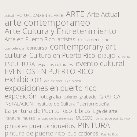
ARTE
Arte Actual
ACTUALIDAD EN EL ARTE
actual
arte contemporaneo
Arte Cultura y Entretenimiento
Arte en Puerto Rico
artistas
Certamen
cine
contemporary art
concurso
competencia
cultura
Cultura en Puerto Rico
DIBUJO
diseño
evento cultural
ESCULTURA
espacios culturales
EVENTOS EN PUERTO RICO
exhibicion
Exhibición
exhibiciones
exposiciones en puerto rico
exposición
fotografía
GRAFICA
grabado
Galerias
INSTALACION
Instituto de Cultura Puertorriqueña
La pintura de Puerto Rico
Libros
Liga de arte
MUSEOS
museo
literatura
museo de las americas
pintores de puerto rico
PINTURA
pintores puertorriqueños
pintura de puerto rico
publicaciones
Puerto Rico