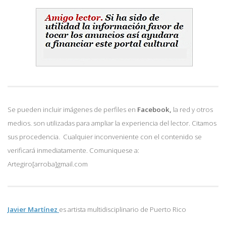
Se pueden incluir imágenes de perfiles en
Facebook,
la red y otros
medios. son utilizadas para ampliar la experiencia del lector. Citamos
sus procedencia. Cualquier inconveniente con el contenido se
verificará inmediatamente. Comuniquese a:
Artegiro[arroba]gmail.com
Javier Martínez
es artista multidisciplinario de
Puerto Rico