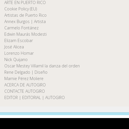
ARTE EN PUERTO RICO
Cookie Policy (EU)
Artistas de Puerto Rico
Annex Burgos | Artista
Carmelo Fontánez
Edwin Maurás Modesti
Elizam Escobar
José Alicea
Lorenzo Homar
Nick Quijano
Oscar Mestey Villamil la danza del orden
Rene Delgado | Diseño
Marnie Pérez Moliere
ACERCA DE AUTOGIRO
CONTACTE AUTOGIRO
EDITOR | EDITORIAL | AUTOGIRO