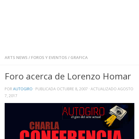
ARTS NEWS
/
FOROS Y EVENTOS
/
GRAFICA
Foro acerca de Lorenzo Homar
POR
AUTOGIRO
· PUBLICADA
OCTUBRE 8, 2007
· ACTUALIZADO
AGOSTO
7, 2017