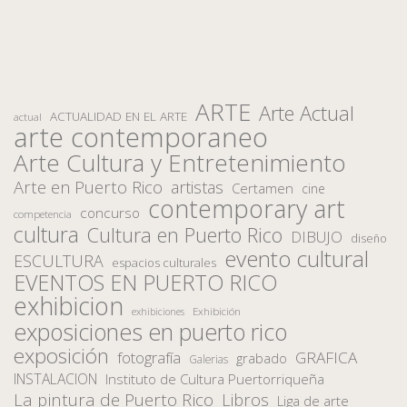
ARTE
Arte Actual
ACTUALIDAD EN EL ARTE
actual
arte contemporaneo
Arte Cultura y Entretenimiento
Arte en Puerto Rico
artistas
Certamen
cine
contemporary art
concurso
competencia
cultura
Cultura en Puerto Rico
DIBUJO
diseño
evento cultural
ESCULTURA
espacios culturales
EVENTOS EN PUERTO RICO
exhibicion
Exhibición
exhibiciones
exposiciones en puerto rico
exposición
fotografía
GRAFICA
grabado
Galerias
INSTALACION
Instituto de Cultura Puertorriqueña
La pintura de Puerto Rico
Libros
Liga de arte