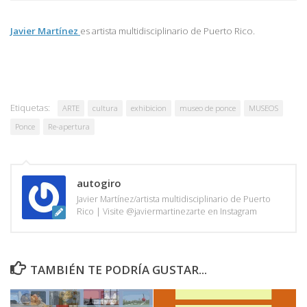
Javier Martínez
es artista multidisciplinario de
Puerto Rico.
Etiquetas:
ARTE
cultura
exhibicion
museo de ponce
MUSEOS
Ponce
Re-apertura
autogiro
Javier Martínez/artista multidisciplinario de Puerto
Rico | Visite @javiermartinezarte en Instagram
TAMBIÉN TE PODRÍA GUSTAR...