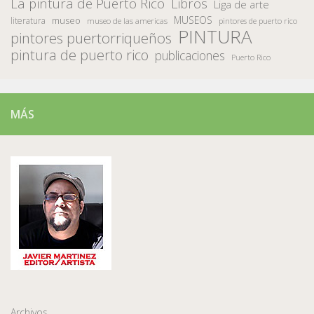
La pintura de Puerto Rico
Libros
Liga de arte
MUSEOS
museo
literatura
museo de las americas
pintores de puerto rico
PINTURA
pintores puertorriqueños
pintura de puerto rico
publicaciones
Puerto Rico
MÁS
Archivos