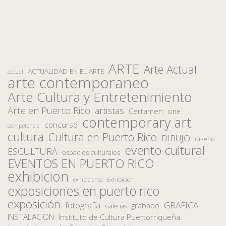
ARTE
Arte Actual
ACTUALIDAD EN EL ARTE
actual
arte contemporaneo
Arte Cultura y Entretenimiento
Arte en Puerto Rico
artistas
Certamen
cine
contemporary art
concurso
competencia
cultura
Cultura en Puerto Rico
DIBUJO
diseño
evento cultural
ESCULTURA
espacios culturales
EVENTOS EN PUERTO RICO
exhibicion
Exhibición
exhibiciones
exposiciones en puerto rico
exposición
fotografía
GRAFICA
grabado
Galerias
INSTALACION
Instituto de Cultura Puertorriqueña