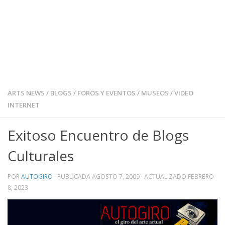
ARTS NEWS
/
BLOGS
/
FOROS Y EVENTOS
/
MUSEOS
/
VIDEO
INTERNET
Exitoso Encuentro de Blogs
Culturales
POR
AUTOGIRO
· PUBLICADA
AGOSTO 7, 2009
· ACTUALIZADO
FEBRERO
8, 2023