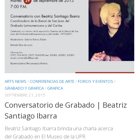
ARTS NEWS
/
CONFERENCIAS DE ARTE
/
FOROS Y EVENTOS
/
GRABADO Y GRAFICA
/
GRAFICA
SEPTIEMBRE 21, 2015
Conversatorio de Grabado | Beatriz
Santiago Ibarra
Beatriz Santiago Ibarra brinda una charla acerca
del Grabado en El Museo de la UPR.