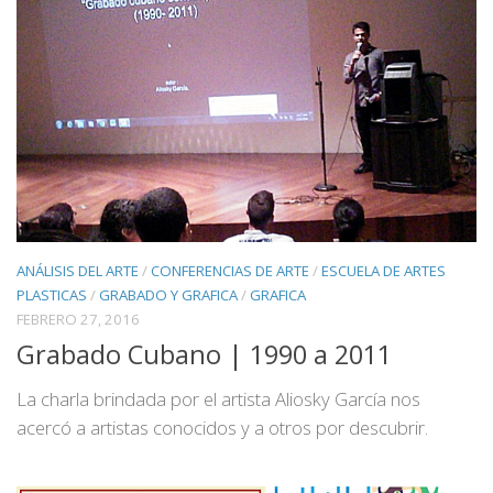
ANÁLISIS DEL ARTE
/
CONFERENCIAS DE ARTE
/
ESCUELA DE ARTES
PLASTICAS
/
GRABADO Y GRAFICA
/
GRAFICA
FEBRERO 27, 2016
Grabado Cubano | 1990 a 2011
La charla brindada por el artista Aliosky García nos
acercó a artistas conocidos y a otros por descubrir.