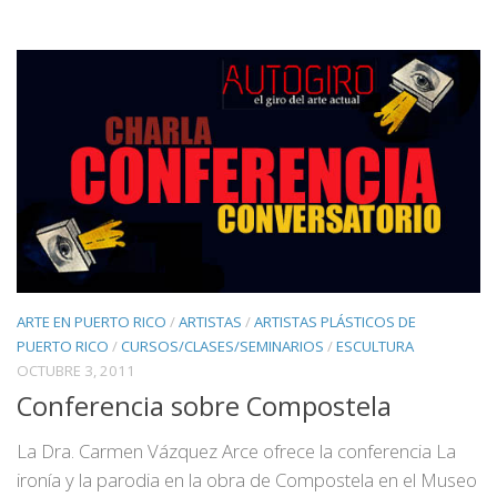
ARTE EN PUERTO RICO
/
ARTISTAS
/
ARTISTAS PLÁSTICOS DE
PUERTO RICO
/
CURSOS/CLASES/SEMINARIOS
/
ESCULTURA
OCTUBRE 3, 2011
Conferencia sobre Compostela
La Dra. Carmen Vázquez Arce ofrece la conferencia La
ironía y la parodia en la obra de Compostela en el Museo