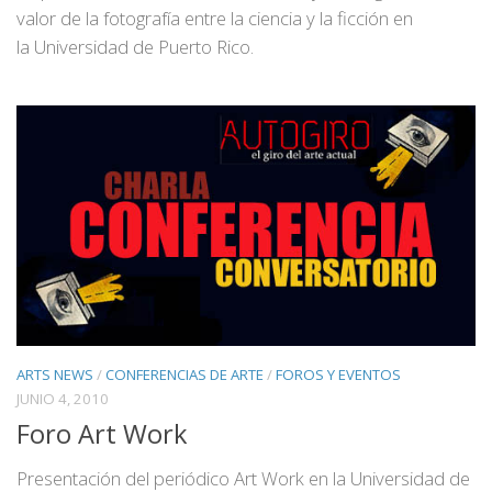
valor de la fotografía entre la ciencia y la ficción en
la Universidad de Puerto Rico.
ARTS NEWS
/
CONFERENCIAS DE ARTE
/
FOROS Y EVENTOS
JUNIO 4, 2010
Foro Art Work
Presentación del periódico Art Work en la Universidad de