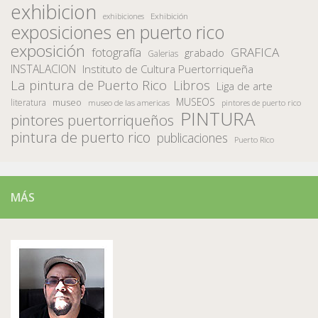
exhibicion
Exhibición
exhibiciones
exposiciones en puerto rico
exposición
fotografía
GRAFICA
grabado
Galerias
INSTALACION
Instituto de Cultura Puertorriqueña
La pintura de Puerto Rico
Libros
Liga de arte
MUSEOS
museo
literatura
museo de las americas
pintores de puerto rico
PINTURA
pintores puertorriqueños
pintura de puerto rico
publicaciones
Puerto Rico
MÁS