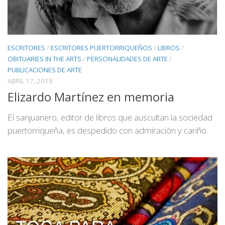
ESCRITORES
/
ESCRITORES PUERTORRIQUEÑOS
/
LIBROS
/
OBITUARIES IN THE ARTS
/
PERSONALIDADES DE ARTE
/
PUBLICACIONES DE ARTE
ABRIL 17, 2018
Elizardo Martínez en memoria
El sanjuanero, editor de libros que auscultan la sociedad
puertorriqueña, es despedido con admiración y cariño.