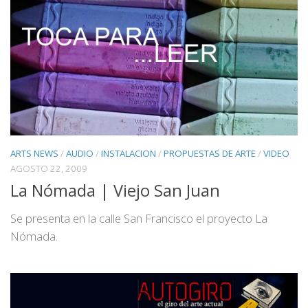
ARTS NEWS
/
AUDIO
/
INSTALACION
/
PROPUESTAS DE ARTE
/
VIDEO
AGOSTO 22, 2009
La Nómada | Viejo San Juan
Se presenta en la calle San Francisco el proyecto La
Nómada.