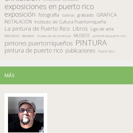
exposiciones en puerto rico
exposición
fotografía
GRAFICA
grabado
Galerias
INSTALACION
Instituto de Cultura Puertorriqueña
La pintura de Puerto Rico
Libros
Liga de arte
MUSEOS
museo
literatura
museo de las americas
pintores de puerto rico
PINTURA
pintores puertorriqueños
pintura de puerto rico
publicaciones
Puerto Rico
MÁS