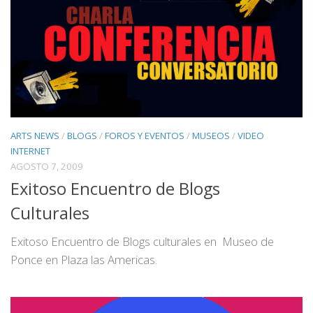
ARTS NEWS
/
BLOGS
/
FOROS Y EVENTOS
/
MUSEOS
/
VIDEO
INTERNET
AGOSTO 7, 2009
Exitoso Encuentro de Blogs
Culturales
Exitoso Encuentro de Blogs culturales en Museo de
Ponce en Plaza las Americas.