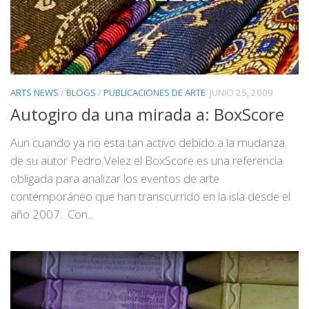
ARTS NEWS
/
BLOGS
/
PUBLICACIONES DE ARTE
JUNIO 25, 2009
Autogiro da una mirada a: BoxScore
Aun cuando ya no esta tan activo debido a la mudanza
de su autor Pedro Velez el BoxScore es una referencia
obligada para analizar los eventos de arte
contemporáneo que han transcurrido en la isla desde el
año 2007. Con...