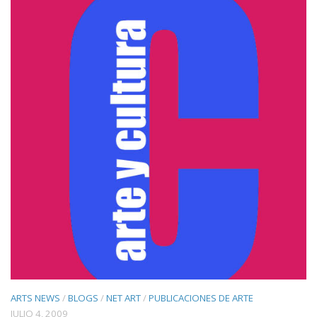
ARTS NEWS
/
BLOGS
/
NET ART
/
PUBLICACIONES DE ARTE
JULIO 4, 2009