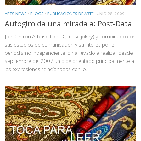
ARTS NEWS
/
BLOGS
/
PUBLICACIONES DE ARTE
JUNIO 28, 2009
Autogiro da una mirada a: Post-Data
Joel Cintrón Arbasetti es D.J. (disc jokey) y combinado con
sus estudios de comunicación y su interés por el
periodismo independiente lo ha llevado a realizar desde
septiembre del 2007 un blog orientado principalmente a
las expresiones relacionadas con lo...