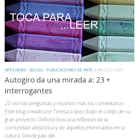
ARTS NEWS
/
BLOGS
/
PUBLICACIONES DE ARTE
JUNIO 25, 2009
Autogiro da una mirada a: 23 +
interrogantes
23 son las preguntas y muchos mas los comentarios.
Este blog creado por Teresa Lopez (bajo el cobijo de su
gran proyecto Orificio) busca la reflexión de la
comunidad artististica y de aquellos interesados en la
cultura. Desde julio del...