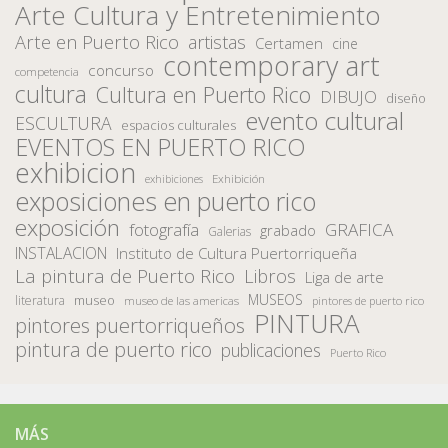
Arte Cultura y Entretenimiento
Arte en Puerto Rico
artistas
Certamen
cine
contemporary art
concurso
competencia
cultura
Cultura en Puerto Rico
DIBUJO
diseño
evento cultural
ESCULTURA
espacios culturales
EVENTOS EN PUERTO RICO
exhibicion
Exhibición
exhibiciones
exposiciones en puerto rico
exposición
fotografía
GRAFICA
grabado
Galerias
INSTALACION
Instituto de Cultura Puertorriqueña
La pintura de Puerto Rico
Libros
Liga de arte
MUSEOS
museo
literatura
museo de las americas
pintores de puerto rico
PINTURA
pintores puertorriqueños
pintura de puerto rico
publicaciones
Puerto Rico
MÁS