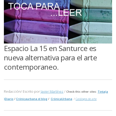
Espacio La 15 en Santurce es
nueva alternativa para el arte
contemporaneo.
Redacción/ Escrito por
Javier Martínez
/
Check this other sites:
Tinta(a
)Diario
/
Crónicaurbana el blog
/
CrónicaUrbana
/
Catálogos de arte