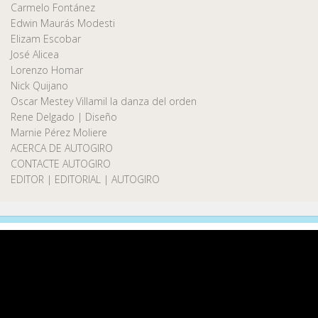
Carmelo Fontánez
Edwin Maurás Modesti
Elizam Escobar
José Alicea
Lorenzo Homar
Nick Quijano
Oscar Mestey Villamil la danza del orden
Rene Delgado | Diseño
Marnie Pérez Moliere
ACERCA DE AUTOGIRO
CONTACTE AUTOGIRO
EDITOR | EDITORIAL | AUTOGIRO