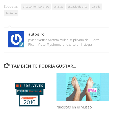
Etiquetas:
arte contemporaneo
artistas
espacio de arte
galeria
Santurce
autogiro
Javier Martínez/artista multidisciplinario de Puerto
Rico | Visite @javiermartinezarte en Instagram
TAMBIÉN TE PODRÍA GUSTAR...
Nudistas en el Museo