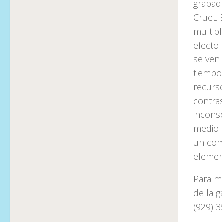
grabado
Cruet. 
multip
efecto 
se ven 
tiempo
recurso
contras
inconsc
medio 
un com
element
Para m
de la g
(929) 3