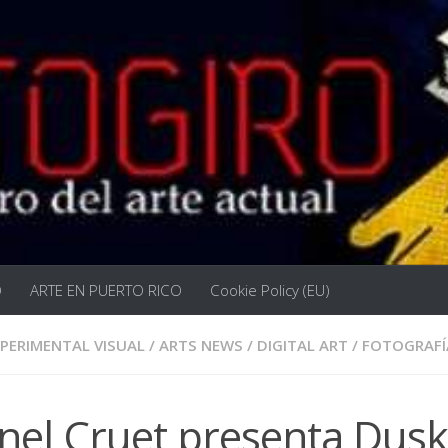
O
ARTE EN PUERTO RICO
Cookie Policy (EU)
XPERIMENTAL VISUAL
/
ARTS NEWS
/
DIGITAL ART
/
FOTOGRAFÍ
nel Cruet presenta Dusk