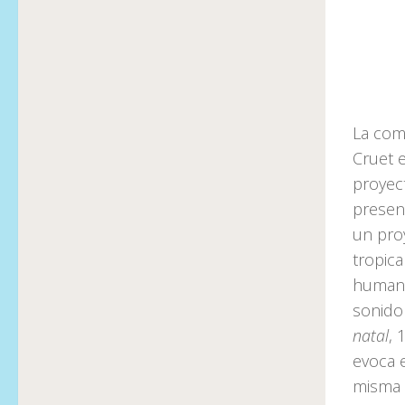
La com
Cruet e
proyec
prese
un pro
tropica
humana
sonido
natal
, 
evoca e
misma e