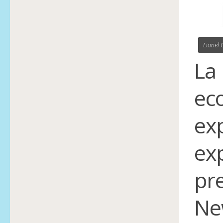
Lionel 
La 
eco
exp
ex
pr
Ne