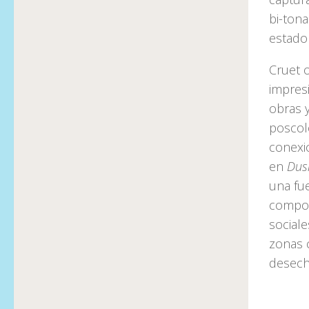
bi-tona
estado
Cruet o
impresi
obras y
poscolo
conexio
en
Dus
una fue
compon
sociale
zonas c
desech