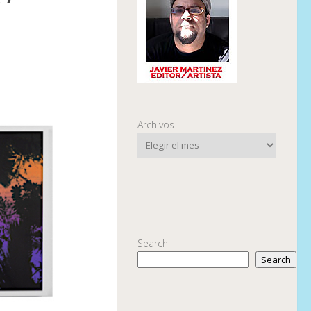
Archivos
Search
Search