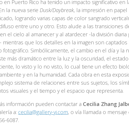
 en Puerto Rico ha tenido un impacto significativo en l
En la nueva serie
Dusk/Daybreak
, la impresión en papel
licado, logrando varias capas de color sangrado vertic
difuso entre uno y otro. Esto alude a las transiciones d
en el cielo al amanecer y al atardecer -la división diaria
- mientras que los detalles en la imagen son captados 
 fotográfico. Simbólicamente, el cambio en el día y la 
te más dramático entre la luz y la oscuridad, el estad
iente, lo visto y lo no visto, lo cual tiene un efecto biol
ambiente y en la humanidad. Cada obra en esta exposi
plejo sistema de relaciones entre sus sujetos, los sím
os visuales y el tiempo y el espacio que representa.
ás información pueden contactar a
Cecilia Zhang Jal
alería a:
cecilia@gallery-yi.com
, o vía llamada o mensaje 
56-6087.