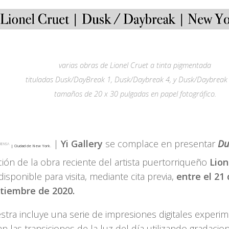
varias obras de Lionel Cruet a tinta pigmentada
tituladas
Dusk/DayBreak 1,
Dusk/Daybreak 4
, y
Dusk/Daybreak
tamaños de 20 x 30 pulgadas en papel fotográfico.
|
Yi Gallery
se complace en presentar
Du
RENSA
| Ciudad de New York.
ión de la obra reciente del artista puertorriqueño
Lion
disponible para visita, mediante cita previa,
entre el 21
tiembre de 2020.
stra incluye una serie de impresiones digitales experi
n las transiciones de la luz del día utilizando gradaci