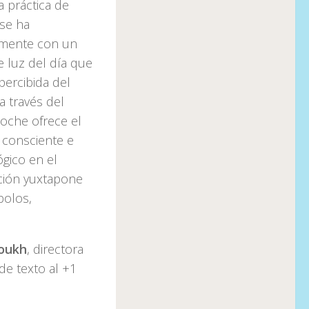
a práctica de
 se ha
almente con un
e luz del día que
 percibida del
a través del
noche ofrece el
o consciente e
ógico en el
ción yuxtapone
bolos,
boukh
, directora
de texto al +1