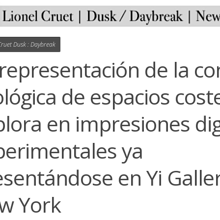
Cruet Dusk : Daybreak
representación de la co
lógica de espacios cost
lora en impresiones dig
perimentales ya
esentándose en Yi Galle
w York