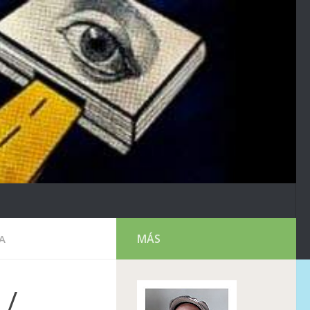
MÁS
A
 /