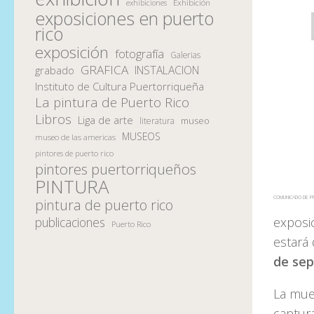
Exhibición
exhibiciones
exposiciones en puerto
rico
exposición
fotografía
Galerias
GRAFICA
INSTALACION
grabado
Instituto de Cultura Puertorriqueña
La pintura de Puerto Rico
Libros
Liga de arte
museo
literatura
MUSEOS
museo de las americas
pintores de puerto rico
pintores puertorriqueños
PINTURA
COMUNICADO DE P
pintura de puerto rico
exposic
publicaciones
Puerto Rico
estará 
de sep
La mue
captura