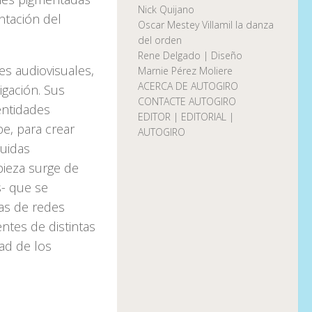
Nick Quijano
ntación del
Oscar Mestey Villamil la danza
del orden
Rene Delgado | Diseño
nes audiovisuales,
Marnie Pérez Moliere
ACERCA DE AUTOGIRO
igación. Sus
CONTACTE AUTOGIRO
entidades
EDITOR | EDITORIAL |
be, para crear
AUTOGIRO
luidas
pieza surge de
s- que se
as de redes
entes de distintas
ad de los