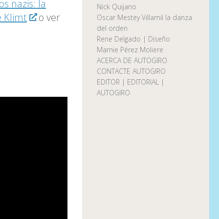
s nazis: la
Nick Quijano
e Klimt
o ver
Oscar Mestey Villamil la danza
del orden
Rene Delgado | Diseño
Marnie Pérez Moliere
ACERCA DE AUTOGIRO
CONTACTE AUTOGIRO
EDITOR | EDITORIAL |
AUTOGIRO