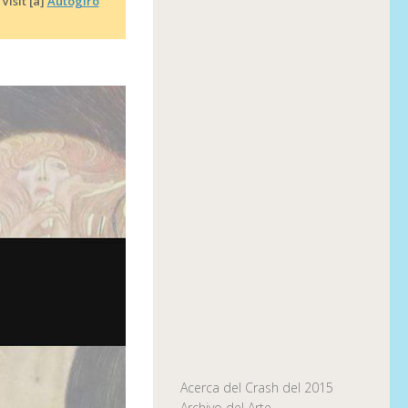
|
Visit [a]
Autogiro
Acerca del Crash del 2015
Archivo del Arte