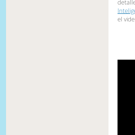
detall
Inteli
el vid