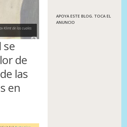
APOYA ESTE BLOG. TOCA EL
ANUNCIO
av Klimt de las cuales
l se
lor de
de las
as en