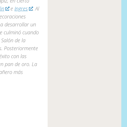
piz, en cierto
in
e
Ingres
. Al
decoraciones
a desarrollar un
que culminó cuando
 Salón de la
s. Posteriormente
xito con las
en pan de oro. La
pañero más