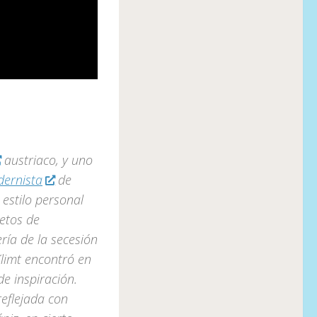
austriaco, y uno
ernista
de
 estilo personal
etos de
ría de la secesión
Klimt encontró en
e inspiración.
eflejada con