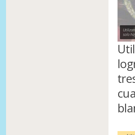
Utiliza
solo ha
Uti
log
tre
cua
bla