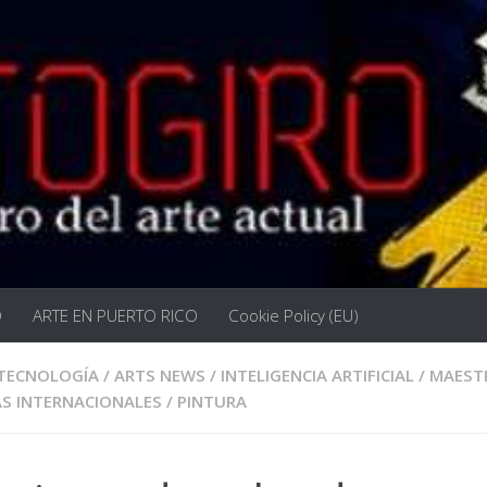
O
ARTE EN PUERTO RICO
Cookie Policy (EU)
 TECNOLOGÍA
/
ARTS NEWS
/
INTELIGENCIA ARTIFICIAL
/
MAEST
AS INTERNACIONALES
/
PINTURA