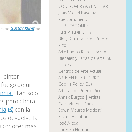
CONTROVERSIAS EN EL ARTE
Jean-Michel Basquiat
Puertorriqueño
PUBLICACIONES
ras de
Gustav Klimt
de
INDEPENDIENTES
Blogs Culturales en Puerto
Rico
Arte Puerto Rico | Escritos
Bienales y Ferias de Arte, Su
historia
Centros de Arte Actual
l pintor
ARTE EN PUERTO RICO
 fuego de un
Cookie Policy (EU)
Artistas de Puerto Rico
ndial
. Tan solo
Annex Burgos | Artista
as pero ahora
Carmelo Fontánez
ria
, con la
Edwin Maurás Modesti
nos devuelve la
Elizam Escobar
José Alicea
as conocer mas
Lorenzo Homar