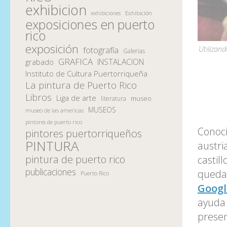
exhibicion
Exhibición
exhibiciones
exposiciones en puerto
rico
exposición
Utilizand
fotografía
Galerias
GRAFICA
INSTALACION
grabado
Instituto de Cultura Puertorriqueña
La pintura de Puerto Rico
Libros
Liga de arte
museo
literatura
MUSEOS
museo de las americas
pintores de puerto rico
Conoc
pintores puertorriqueños
PINTURA
austri
pintura de puerto rico
castil
publicaciones
quedan
Puerto Rico
Googl
ayuda 
presen