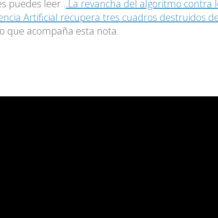
es puedes leer..
.La revancha del algoritmo contra lo
gencia Artificial recupera tres cuadros destruidos d
eo que acompaña esta nota.