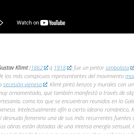
Gustav Klimt
(
1862
q
1918
) fue un pintor
simbolista
de los más conspicuos representantes del movimiento
mod
la
secesión vienesa
. Klimt pintó lienzos y murales con un
muy ornamentado, que también manifestó a través de obj
rtesanía, como los que se encuentran reunidos en la Gale
ienesa. Intelectualmente afín a cierto ideario romántico, 
el desnudo femenino una de sus más recurrentes fuentes d
us obras están dotadas de una intensa energía sensual, r