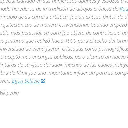
special claridad en sus numerosos apuntes y esbozos a lá
modo herederos de la tradición de dibujos eróticos de
Rod
rincipio de su carrera artística, fue un exitoso pintor de 
arquitectónicas de manera convencional. Cuando empezó 
estilo más personal, su obra fue objeto de controversia 
as pinturas que realizó hacia 1900 para el techo del Gran
Universidad de Viena fueron criticadas como pornográfica
no aceptó más encargos públicos, pero alcanzó un nuevo é
inturas de su «fase dorada», muchas de las cuales incluy
obra de Klimt fue una importante influencia para su com
joven,
Egon Schiele
.
Wikipedia