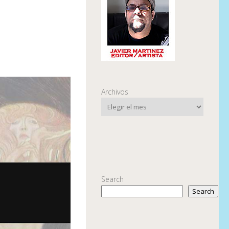
Archivos
Search
Search