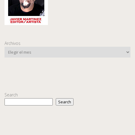
Archivos
Search
Search