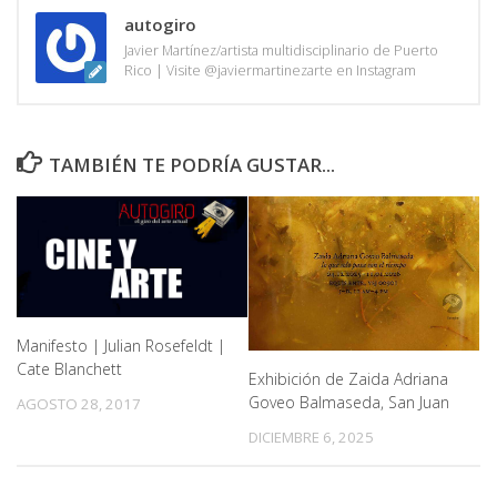
autogiro
Javier Martínez/artista multidisciplinario de Puerto
Rico | Visite @javiermartinezarte en Instagram
TAMBIÉN TE PODRÍA GUSTAR...
Manifesto | Julian Rosefeldt |
Cate Blanchett
Exhibición de Zaida Adriana
Goveo Balmaseda, San Juan
AGOSTO 28, 2017
DICIEMBRE 6, 2025