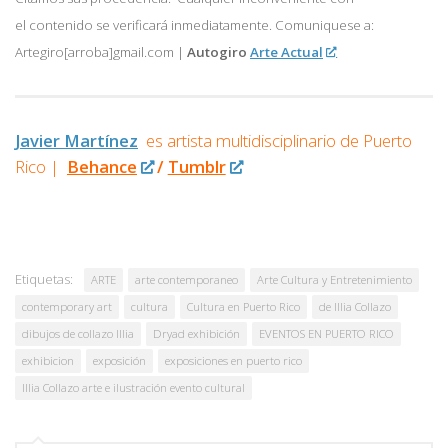
el contenido se verificará inmediatamente. Comuniquese a:
Artegiro[arroba]gmail.com |
Autogiro
Arte Actual
Javier Martínez
es artista multidisciplinario de
Puerto
Rico |
Behance
/
Tumblr
Etiquetas:
ARTE
arte contemporaneo
Arte Cultura y Entretenimiento
contemporary art
cultura
Cultura en Puerto Rico
de Illia Collazo
dibujos de collazo Illia
Dryad exhibición
EVENTOS EN PUERTO RICO
exhibicion
exposición
exposiciones en puerto rico
Illia Collazo arte e ilustración evento cultural