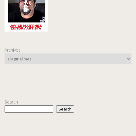
Archivos
Search
Search