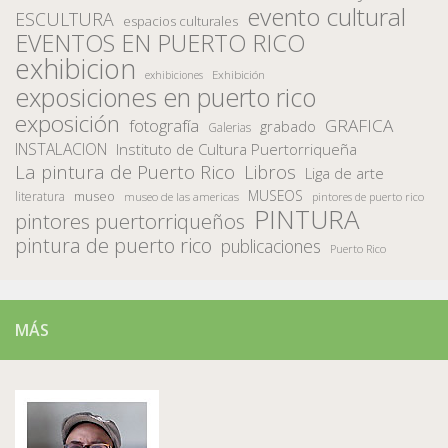
evento cultural
ESCULTURA
espacios culturales
EVENTOS EN PUERTO RICO
exhibicion
Exhibición
exhibiciones
exposiciones en puerto rico
exposición
fotografía
GRAFICA
grabado
Galerias
INSTALACION
Instituto de Cultura Puertorriqueña
La pintura de Puerto Rico
Libros
Liga de arte
MUSEOS
museo
literatura
museo de las americas
pintores de puerto rico
PINTURA
pintores puertorriqueños
pintura de puerto rico
publicaciones
Puerto Rico
MÁS