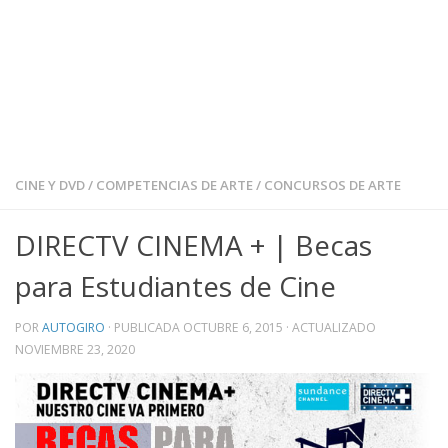
CINE Y DVD
/
COMPETENCIAS DE ARTE
/
CONCURSOS DE ARTE
DIRECTV CINEMA + | Becas
para Estudiantes de Cine
POR
AUTOGIRO
· PUBLICADA
OCTUBRE 6, 2015
· ACTUALIZADO
NOVIEMBRE 23, 2020