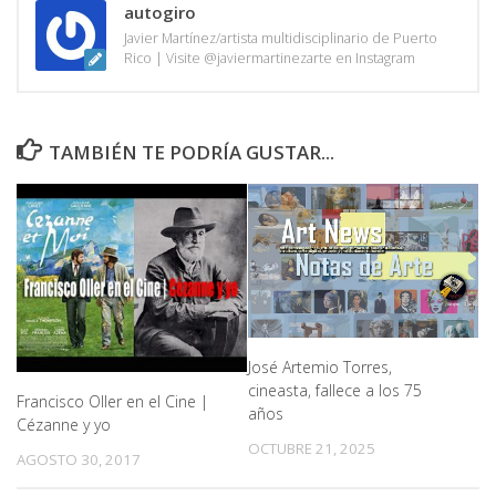
autogiro
Javier Martínez/artista multidisciplinario de Puerto
Rico | Visite @javiermartinezarte en Instagram
TAMBIÉN TE PODRÍA GUSTAR...
José Artemio Torres,
cineasta, fallece a los 75
Francisco Oller en el Cine |
años
Cézanne y yo
OCTUBRE 21, 2025
AGOSTO 30, 2017