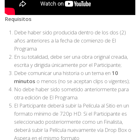
Requisitos
Debe haber sido producida dentro de los dos (2)
años anteriores a la fecha de comienzo de El
Programa
En su totalidad, debe ser una obra original creada,
escrita y dirigida únicamente por el Participante;
Debe comunicar una historia o un tema en
10
minutos
o menos (no se aceptan clips o vigentes);
No debe haber sido sometido anteriormente para
otra edición de El Programa.
El Participante deberá subir la Película al Sitio en un
formato mínimo de 720p HD. Si el Participante es
seleccionado posteriormente como un Finalista,
deberá subir la Película nuevamente vía Drop Box o
Aspera en el mismo formato