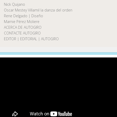
Nick Quijano
Oscar Mestey Villamil la danza del orden
Rene Delgado | Diseño
Marnie Pérez Moliere
ACERCA DE AUTOGIRO
CONTACTE AUTOGIRO
EDITOR | EDITORIAL | AUTOGIRO