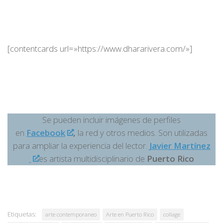
[contentcards url=»https://www.dhararivera.com/»]
Se pueden incluir imágenes de perfiles
en
Facebook
,
la red y otros medios. Son utilizadas
para ampliar la experiencia del lector.
Javier Martínez
es artista multidisciplinario de
Puerto Rico
Etiquetas:
arte contemporaneo
Arte en Puerto Rico
collage