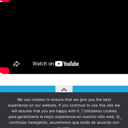
We use cookies to ensure that we give you the best
AUTOGIRO/el giro del arte actual © JAVIER MARTINEZ 2026. All
experience on our website. If you continue to use this site we
Rights Reserved.
will assume that you are happy with it. | Utilizamos cookies
para garantizarte la mejor experiencia en nuestro sitio web. Si
Funciona con
- Diseñado con el
Tema Hueman
continúas navegando, asumiremos que estás de acuerdo con