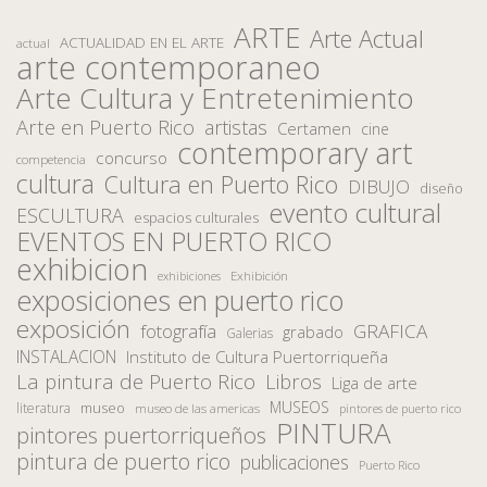
ARTE
Arte Actual
ACTUALIDAD EN EL ARTE
actual
arte contemporaneo
Arte Cultura y Entretenimiento
Arte en Puerto Rico
artistas
Certamen
cine
contemporary art
concurso
competencia
cultura
Cultura en Puerto Rico
DIBUJO
diseño
evento cultural
ESCULTURA
espacios culturales
EVENTOS EN PUERTO RICO
exhibicion
Exhibición
exhibiciones
exposiciones en puerto rico
exposición
fotografía
GRAFICA
grabado
Galerias
INSTALACION
Instituto de Cultura Puertorriqueña
La pintura de Puerto Rico
Libros
Liga de arte
MUSEOS
museo
literatura
museo de las americas
pintores de puerto rico
PINTURA
pintores puertorriqueños
pintura de puerto rico
publicaciones
Puerto Rico