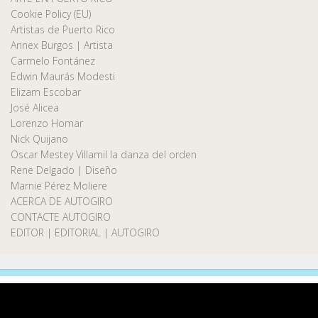
Cookie Policy (EU)
Artistas de Puerto Rico
Annex Burgos | Artista
Carmelo Fontánez
Edwin Maurás Modesti
Elizam Escobar
José Alicea
Lorenzo Homar
Nick Quijano
Oscar Mestey Villamil la danza del orden
Rene Delgado | Diseño
Marnie Pérez Moliere
ACERCA DE AUTOGIRO
CONTACTE AUTOGIRO
EDITOR | EDITORIAL | AUTOGIRO