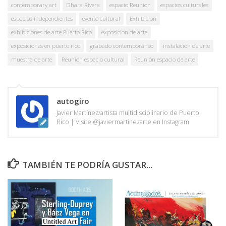
contemporary art
Dhara Rivera
espacio Reunion
espacios culturales
espacios independientes
evento cultural
Exhibición
exhibiciones de arte Puerto Rico
exposicion de arte
exposiciones en puerto rico
grabado contemporáneo
instalación de arte
muestra de arte
Reunión espacio cultural
Reunión espacio de arte
autogiro
Javier Martínez/artista multidisciplinario de Puerto
Rico | Visite @javiermartinezarte en Instagram
TAMBIÉN TE PODRÍA GUSTAR...