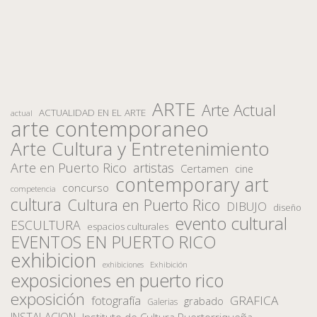
ARTE
Arte Actual
ACTUALIDAD EN EL ARTE
actual
arte contemporaneo
Arte Cultura y Entretenimiento
Arte en Puerto Rico
artistas
Certamen
cine
contemporary art
concurso
competencia
cultura
Cultura en Puerto Rico
DIBUJO
diseño
evento cultural
ESCULTURA
espacios culturales
EVENTOS EN PUERTO RICO
exhibicion
Exhibición
exhibiciones
exposiciones en puerto rico
exposición
fotografía
GRAFICA
grabado
Galerias