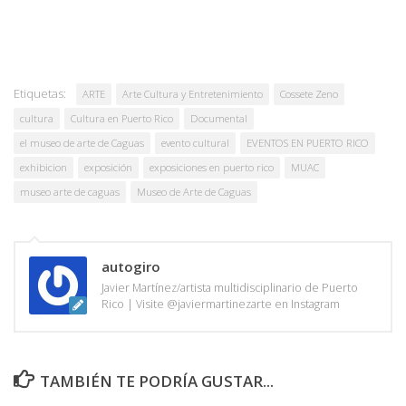
Etiquetas:
ARTE
Arte Cultura y Entretenimiento
Cossete Zeno
cultura
Cultura en Puerto Rico
Documental
el museo de arte de Caguas
evento cultural
EVENTOS EN PUERTO RICO
exhibicion
exposición
exposiciones en puerto rico
MUAC
museo arte de caguas
Museo de Arte de Caguas
autogiro
Javier Martínez/artista multidisciplinario de Puerto
Rico | Visite @javiermartinezarte en Instagram
TAMBIÉN TE PODRÍA GUSTAR...