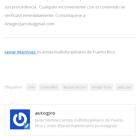
sus procedencia. Cualquier inconveniente con el contenido se
verificará inmediatamente. Comuniquese a:
Artegiro[arroba]gmail.com
Javier Martínez
es artista multidisciplinario de
Puerto Rico
Etiquetas:
cine
cinemafest
festival de cine
foreign films
peliculas
autogiro
Javier Martínez/artista multidisciplinario de Puerto
Rico | Visite @javiermartinezarte en Instagram