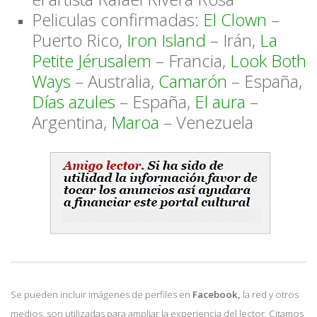
Peliculas confirmadas:
El Clown
–
Puerto Rico,
Iron Island
– Irán,
La
Petite
Jérusalem
– Francia,
Look Both
Ways
– Australia,
Camarón
– España,
Días azules
– España,
El aura
–
Argentina,
Maroa
– Venezuela
Se pueden incluir imágenes de perfiles en
Facebook,
la red y otros
medios. son utilizadas para ampliar la experiencia del lector. Citamos