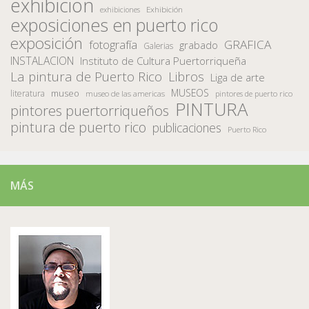
exhibicion
Exhibición
exhibiciones
exposiciones en puerto rico
exposición
fotografía
GRAFICA
grabado
Galerias
INSTALACION
Instituto de Cultura Puertorriqueña
La pintura de Puerto Rico
Libros
Liga de arte
MUSEOS
museo
literatura
museo de las americas
pintores de puerto rico
PINTURA
pintores puertorriqueños
pintura de puerto rico
publicaciones
Puerto Rico
MÁS