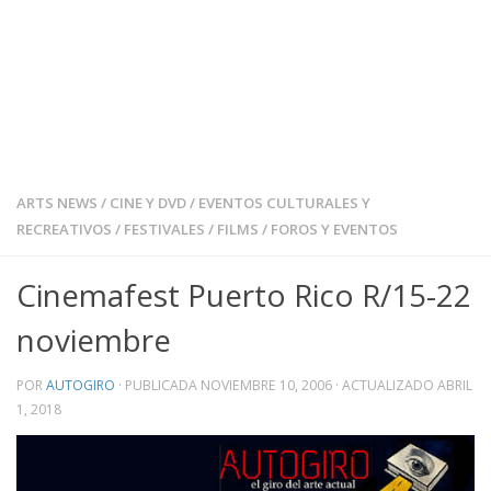
ARTS NEWS
/
CINE Y DVD
/
EVENTOS CULTURALES Y
RECREATIVOS
/
FESTIVALES
/
FILMS
/
FOROS Y EVENTOS
Cinemafest Puerto Rico R/15-22
noviembre
POR
AUTOGIRO
· PUBLICADA
NOVIEMBRE 10, 2006
· ACTUALIZADO
ABRIL
1, 2018