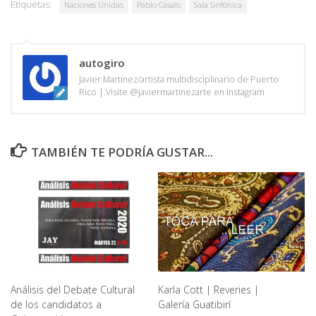
Etiquetas:
Naciones Unidas
Pablo Casals
Sala Sinfónica
autogiro
Javier Martínez/artista multidisciplinario de Puerto
Rico | Visite @javiermartinezarte en Instagram
TAMBIÉN TE PODRÍA GUSTAR...
Análisis del Debate Cultural
Karla Cott | Reveries |
de los candidatos a
Galería Guatibirí