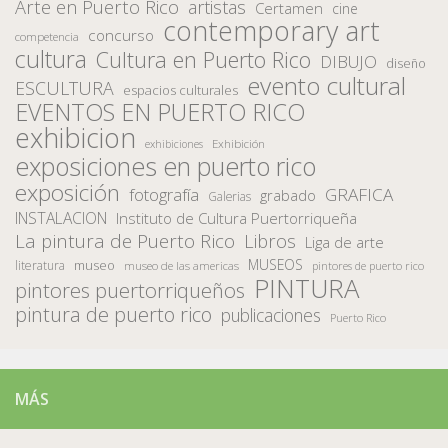
Arte en Puerto Rico
artistas
Certamen
cine
contemporary art
concurso
competencia
cultura
Cultura en Puerto Rico
DIBUJO
diseño
evento cultural
ESCULTURA
espacios culturales
EVENTOS EN PUERTO RICO
exhibicion
Exhibición
exhibiciones
exposiciones en puerto rico
exposición
fotografía
GRAFICA
grabado
Galerias
INSTALACION
Instituto de Cultura Puertorriqueña
La pintura de Puerto Rico
Libros
Liga de arte
MUSEOS
museo
literatura
museo de las americas
pintores de puerto rico
PINTURA
pintores puertorriqueños
pintura de puerto rico
publicaciones
Puerto Rico
MÁS