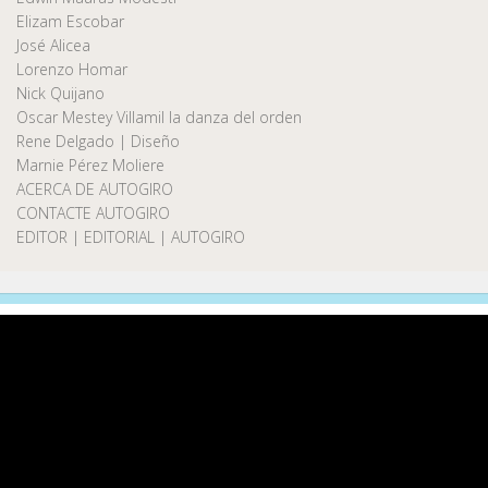
Elizam Escobar
José Alicea
Lorenzo Homar
Nick Quijano
Oscar Mestey Villamil la danza del orden
Rene Delgado | Diseño
Marnie Pérez Moliere
ACERCA DE AUTOGIRO
CONTACTE AUTOGIRO
EDITOR | EDITORIAL | AUTOGIRO