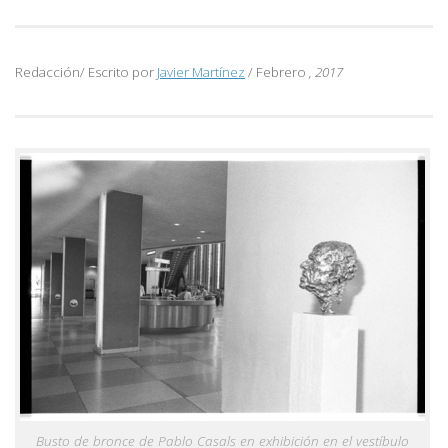
Redacción/ Escrito por
Javier Martínez
/ Febrero
, 2017
Busto de bronce de Pablo Casals en exhibición en el vestíbulo