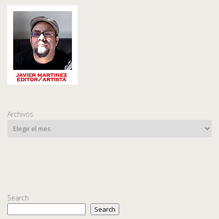
Archivos
Search
Search