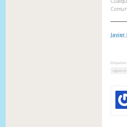
Cualqui
Comuni
Javier
Etiquetas:
caguas art