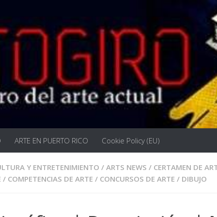
O
ARTE EN PUERTO RICO
Cookie Policy (EU)
ULTURA Y ENTRETENIMIENTO
/
ARTS NEWS
/
CERTAMEN DE AR
E
/
COMPETENCIAS DE ARTE
/
CONCURSOS DE ARTE
/
DIBUJO