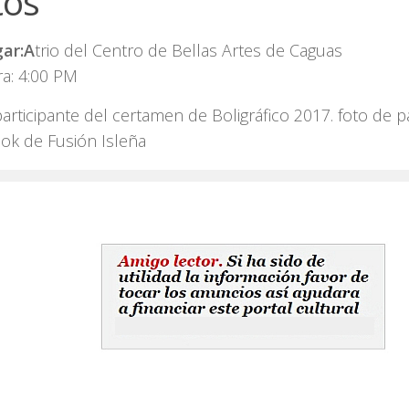
tos
gar:A
trio del Centro de Bellas Artes de Caguas
a: 4:00 PM
articipante del certamen de Boligráfico 2017. foto de p
ok de Fusión Isleña