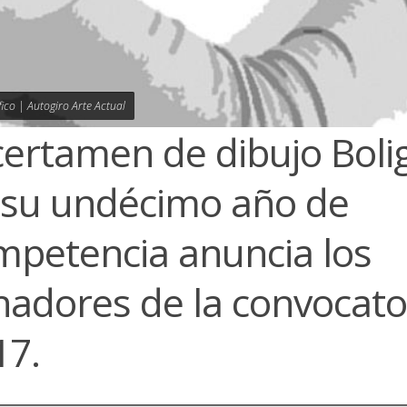
fico | Autogiro Arte Actual
certamen de dibujo Boli
 su undécimo año de
mpetencia anuncia los
nadores de la convocato
17.