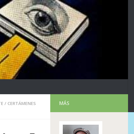
MÁS
TE
/
CERTÁMENES