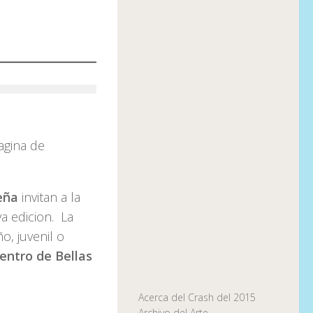
agina de
eña
invitan a la
a edicion. La
o, juvenil o
Centro de Bellas
Acerca del Crash del 2015
Archivo del Arte