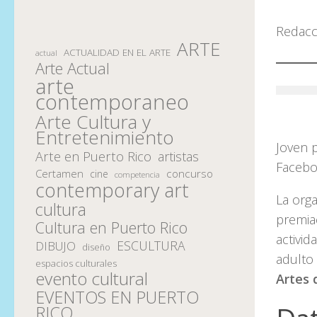
Redacc
ARTE
ACTUALIDAD EN EL ARTE
actual
Arte Actual
arte
contemporaneo
Arte Cultura y
Entretenimiento
Joven p
Arte en Puerto Rico
artistas
Facebo
Certamen
concurso
cine
competencia
contemporary art
La org
cultura
premia
Cultura en Puerto Rico
activid
ESCULTURA
DIBUJO
diseño
adulto
espacios culturales
evento cultural
Artes 
EVENTOS EN PUERTO
RICO