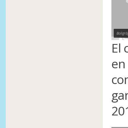
Boligrá
El 
en
co
ga
20