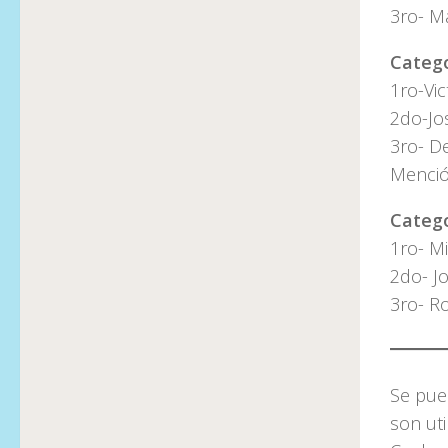
3ro- M
Catego
1ro-Vi
2do-Jo
3ro- D
Menció
Catego
1ro- M
2do- Jo
3ro- R
Se pue
son uti