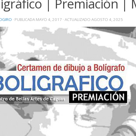
igráfico | Premiación |
OGIRO
· PUBLICADA
MAYO 4, 2017
· ACTUALIZADO
AGOSTO 4, 2025