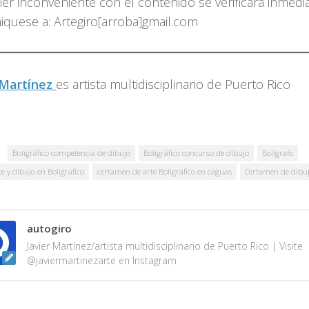
er inconveniente con el contenido se verificará inmedi
quese a: Artegiro[arroba]gmail.com
 Martínez
es artista multidisciplinario de
Puerto Rico
Boligráfico competencia de dibujo
Boligráfico concurso de dibujo
Boligrafo
e y dibujo en Boligrafico
certamen de arte Boligrafico en caguas
Certamen de dibuj
autogiro
Javier Martínez/artista multidisciplinario de Puerto Rico | Visite
@javiermartinezarte en Instagram