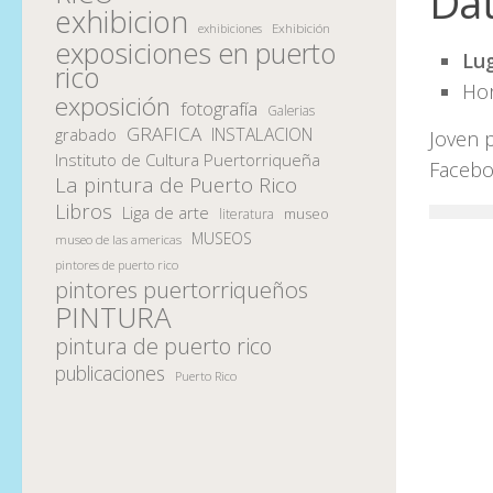
Da
exhibicion
Exhibición
exhibiciones
exposiciones en puerto
Lu
rico
Hor
exposición
fotografía
Galerias
GRAFICA
INSTALACION
grabado
Joven p
Instituto de Cultura Puertorriqueña
Facebo
La pintura de Puerto Rico
Libros
Liga de arte
museo
literatura
MUSEOS
museo de las americas
pintores de puerto rico
pintores puertorriqueños
PINTURA
pintura de puerto rico
publicaciones
Puerto Rico