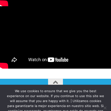
We use cookies to ensure that we give you the best
AUTOGIRO/el giro del arte actual © JAVIER MARTINEZ 2026. All
experience on our website. If you continue to use this site we
Rights Reserved.
will assume that you are happy with it. | Utilizamos cookies
Funciona con
- Diseñado con el
Tema Hueman
para garantizarte la mejor experiencia en nuestro sitio web. Si
continúas navegando, asumiremos que estás de acuerdo con