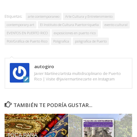
Etiquetas:
arte contemporaneo
Arte Cultura y Entretenimiento
contemporary art
El Instituto de Cultura Puertorriqueña
evento cultural
EVENTOS EN PUERTO RICO
exposiciones en puerto rico
Poli/Gráfica de Puerto Rico
Poligrafica
poligrafica de Puerto
autogiro
Javier Martínez/artista multidisciplinario de Puerto
Rico | Visite @javiermartinezarte en Instagram
TAMBIÉN TE PODRÍA GUSTAR...