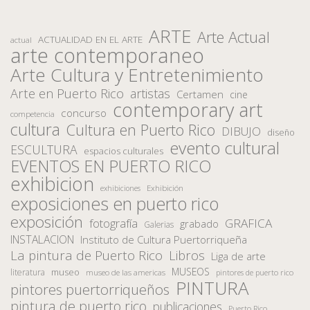
ARTE
Arte Actual
ACTUALIDAD EN EL ARTE
actual
arte contemporaneo
Arte Cultura y Entretenimiento
Arte en Puerto Rico
artistas
Certamen
cine
contemporary art
concurso
competencia
cultura
Cultura en Puerto Rico
DIBUJO
diseño
evento cultural
ESCULTURA
espacios culturales
EVENTOS EN PUERTO RICO
exhibicion
Exhibición
exhibiciones
exposiciones en puerto rico
exposición
fotografía
GRAFICA
grabado
Galerias
INSTALACION
Instituto de Cultura Puertorriqueña
La pintura de Puerto Rico
Libros
Liga de arte
MUSEOS
museo
literatura
museo de las americas
pintores de puerto rico
PINTURA
pintores puertorriqueños
pintura de puerto rico
publicaciones
Puerto Rico