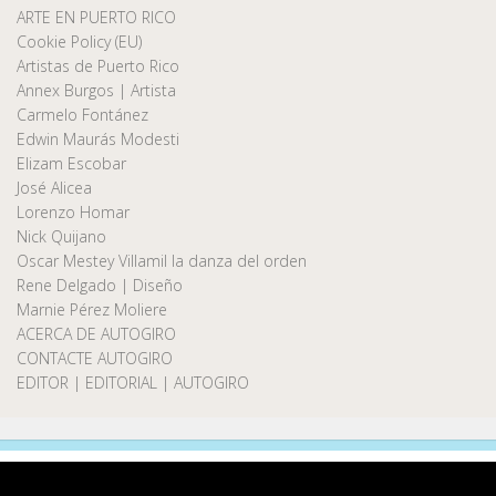
ARTE EN PUERTO RICO
Cookie Policy (EU)
Artistas de Puerto Rico
Annex Burgos | Artista
Carmelo Fontánez
Edwin Maurás Modesti
Elizam Escobar
José Alicea
Lorenzo Homar
Nick Quijano
Oscar Mestey Villamil la danza del orden
Rene Delgado | Diseño
Marnie Pérez Moliere
ACERCA DE AUTOGIRO
CONTACTE AUTOGIRO
EDITOR | EDITORIAL | AUTOGIRO