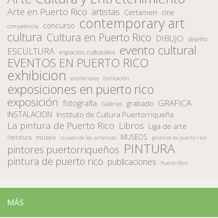
Arte en Puerto Rico
artistas
Certamen
cine
contemporary art
concurso
competencia
cultura
Cultura en Puerto Rico
DIBUJO
diseño
evento cultural
ESCULTURA
espacios culturales
EVENTOS EN PUERTO RICO
exhibicion
Exhibición
exhibiciones
exposiciones en puerto rico
exposición
fotografía
GRAFICA
grabado
Galerias
INSTALACION
Instituto de Cultura Puertorriqueña
La pintura de Puerto Rico
Libros
Liga de arte
MUSEOS
museo
literatura
museo de las americas
pintores de puerto rico
PINTURA
pintores puertorriqueños
pintura de puerto rico
publicaciones
Puerto Rico
MÁS