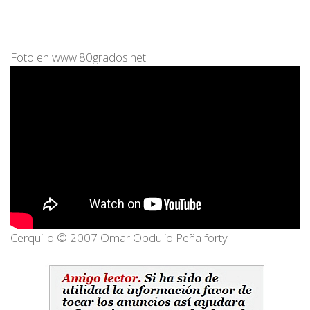
Foto en www.80grados.net
Cerquillo © 2007 Omar Obdulio Peña forty