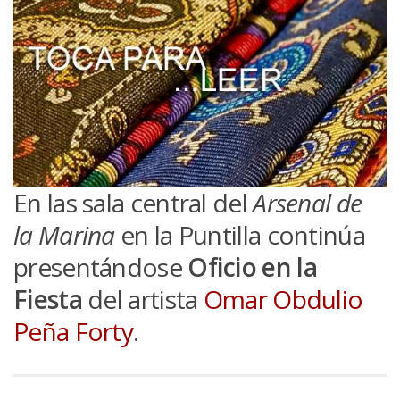
En las sala central del
Arsenal de
la Marina
en la Puntilla continúa
presentándose
Oficio en la
Fiesta
del artista
Omar Obdulio
Peña Forty
.