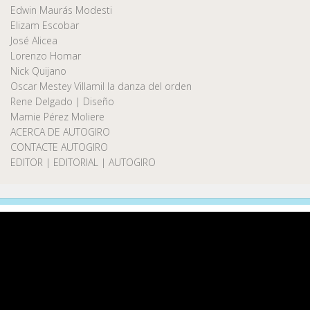
Edwin Maurás Modesti
Elizam Escobar
José Alicea
Lorenzo Homar
Nick Quijano
Oscar Mestey Villamil la danza del orden
Rene Delgado | Diseño
Marnie Pérez Moliere
ACERCA DE AUTOGIRO
CONTACTE AUTOGIRO
EDITOR | EDITORIAL | AUTOGIRO