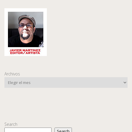
Archivos
Search
Search