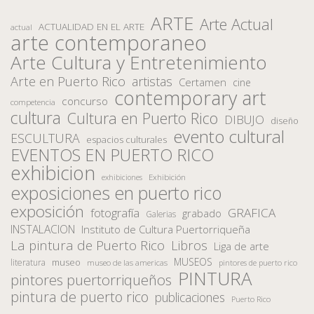
ARTE
Arte Actual
ACTUALIDAD EN EL ARTE
actual
arte contemporaneo
Arte Cultura y Entretenimiento
Arte en Puerto Rico
artistas
Certamen
cine
contemporary art
concurso
competencia
cultura
Cultura en Puerto Rico
DIBUJO
diseño
evento cultural
ESCULTURA
espacios culturales
EVENTOS EN PUERTO RICO
exhibicion
Exhibición
exhibiciones
exposiciones en puerto rico
exposición
fotografía
GRAFICA
grabado
Galerias
INSTALACION
Instituto de Cultura Puertorriqueña
La pintura de Puerto Rico
Libros
Liga de arte
MUSEOS
museo
literatura
museo de las americas
pintores de puerto rico
PINTURA
pintores puertorriqueños
pintura de puerto rico
publicaciones
Puerto Rico