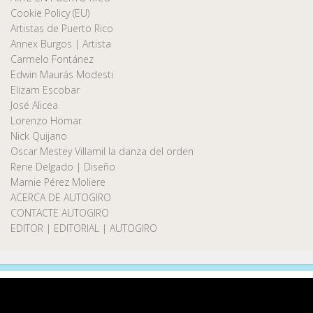
Cookie Policy (EU)
Artistas de Puerto Rico
Annex Burgos | Artista
Carmelo Fontánez
Edwin Maurás Modesti
Elizam Escobar
José Alicea
Lorenzo Homar
Nick Quijano
Oscar Mestey Villamil la danza del orden
Rene Delgado | Diseño
Marnie Pérez Moliere
ACERCA DE AUTOGIRO
CONTACTE AUTOGIRO
EDITOR | EDITORIAL | AUTOGIRO