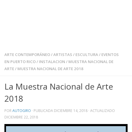
ARTE CONTEMPORÁNEO
/
ARTISTAS
/
ESCULTURA
/
EVENTOS
EN PUERTO RICO
/
INSTALACION
/
MUESTRA NACIONAL DE
ARTE
/
MUESTRA NACIONAL DE ARTE 2018
La Muestra Nacional de Arte
2018
POR
AUTOGIRO
· PUBLICADA
DICIEMBRE 14, 2018
· ACTUALIZADO
DICIEMBRE 22, 2018