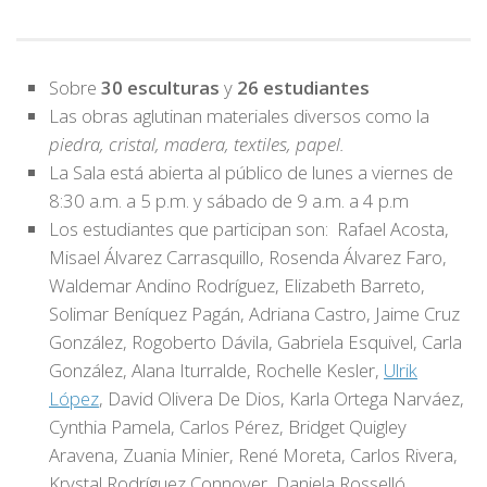
Sobre
30 esculturas
y
26 estudiantes
Las obras aglutinan materiales diversos como la
piedra, cristal, madera, textiles, papel.
La Sala está abierta al público de lunes a viernes de
8:30 a.m. a 5 p.m. y sábado de 9 a.m. a 4 p.m
Los estudiantes que participan son: Rafael Acosta,
Misael Álvarez Carrasquillo, Rosenda Álvarez Faro,
Waldemar Andino Rodríguez, Elizabeth Barreto,
Solimar Beníquez Pagán, Adriana Castro, Jaime Cruz
González, Rogoberto Dávila, Gabriela Esquivel, Carla
González, Alana Iturralde, Rochelle Kesler,
Ulrik
López
, David Olivera De Dios, Karla Ortega Narváez,
Cynthia Pamela, Carlos Pérez, Bridget Quigley
Aravena, Zuania Minier, René Moreta, Carlos Rivera,
Krystal Rodríguez Connover, Daniela Rosselló