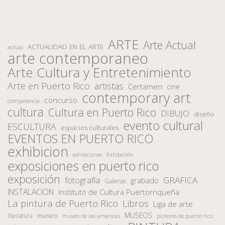
ARTE
Arte Actual
ACTUALIDAD EN EL ARTE
actual
arte contemporaneo
Arte Cultura y Entretenimiento
Arte en Puerto Rico
artistas
Certamen
cine
contemporary art
concurso
competencia
cultura
Cultura en Puerto Rico
DIBUJO
diseño
evento cultural
ESCULTURA
espacios culturales
EVENTOS EN PUERTO RICO
exhibicion
Exhibición
exhibiciones
exposiciones en puerto rico
exposición
fotografía
GRAFICA
grabado
Galerias
INSTALACION
Instituto de Cultura Puertorriqueña
La pintura de Puerto Rico
Libros
Liga de arte
MUSEOS
museo
literatura
museo de las americas
pintores de puerto rico