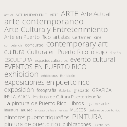
ARTE
Arte Actual
ACTUALIDAD EN EL ARTE
actual
arte contemporaneo
Arte Cultura y Entretenimiento
Arte en Puerto Rico
artistas
Certamen
cine
contemporary art
concurso
competencia
cultura
Cultura en Puerto Rico
DIBUJO
diseño
evento cultural
ESCULTURA
espacios culturales
EVENTOS EN PUERTO RICO
exhibicion
Exhibición
exhibiciones
exposiciones en puerto rico
exposición
fotografía
GRAFICA
grabado
Galerias
INSTALACION
Instituto de Cultura Puertorriqueña
La pintura de Puerto Rico
Libros
Liga de arte
MUSEOS
museo
literatura
museo de las americas
pintores de puerto rico
PINTURA
pintores puertorriqueños
pintura de puerto rico
publicaciones
Puerto Rico