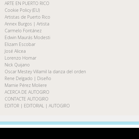
ARTE EN PUERTO RICO
Cookie Policy (EU)
Artistas de Puerto Rico
Annex Burgos | Artista
Carmelo Fontánez
Edwin Maurás Modesti
Elizam Escobar
José Alicea
Lorenzo Homar
Nick Quijano
Oscar Mestey Villamil la danza del orden
Rene Delgado | Diseño
Marnie Pérez Moliere
ACERCA DE AUTOGIRO
CONTACTE AUTOGIRO
EDITOR | EDITORIAL | AUTOGIRO