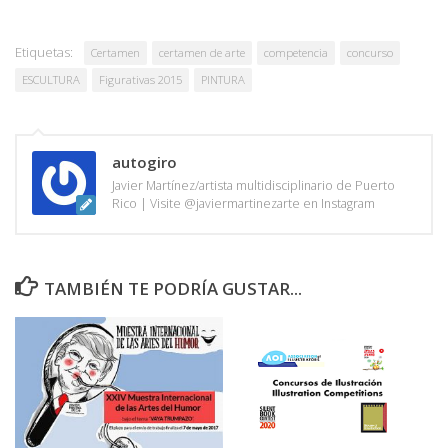
Etiquetas:
Certamen
certamen de arte
competencia
concurso
ESCULTURA
Figurativas 2015
PINTURA
autogiro
Javier Martínez/artista multidisciplinario de Puerto
Rico | Visite @javiermartinezarte en Instagram
TAMBIÉN TE PODRÍA GUSTAR...