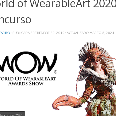
rld of WearableArt 2020
ncurso
OGIRO
· PUBLICADA
SEPTIEMBRE 29, 2019
· ACTUALIZADO
MARZO 8, 2024
leart show 2020