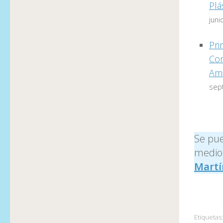
Plá
juni
Pri
Com
Ame
sep
Se pue
medios
Mart
Etiquetas: