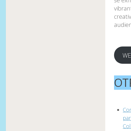
se exh
vibran
creati
audien
WE
OT
Con
par
Col