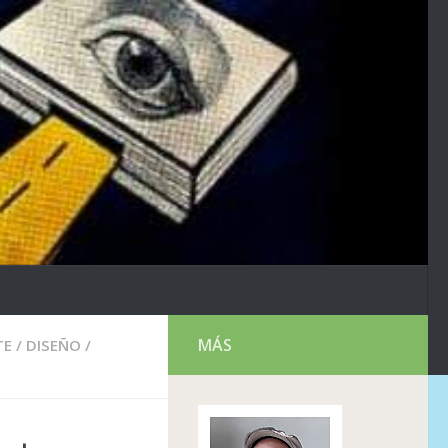
MÁS
TE
/
DISEÑO
/