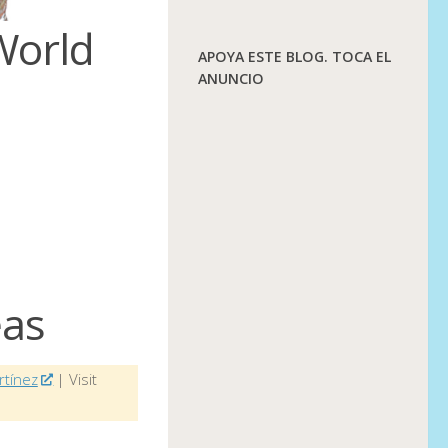
World
APOYA ESTE BLOG. TOCA EL
ANUNCIO
eas
rtínez
| Visit