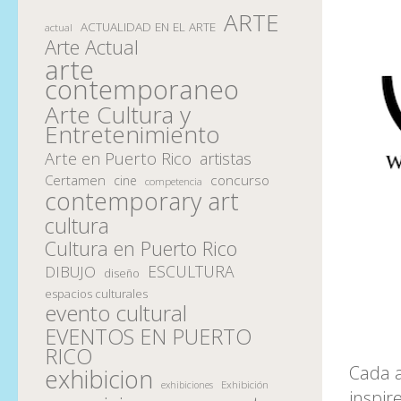
ARTE
ACTUALIDAD EN EL ARTE
actual
Arte Actual
arte
contemporaneo
Arte Cultura y
Entretenimiento
Arte en Puerto Rico
artistas
Certamen
concurso
cine
competencia
contemporary art
cultura
Cultura en Puerto Rico
ESCULTURA
DIBUJO
diseño
espacios culturales
evento cultural
EVENTOS EN PUERTO
RICO
Cada a
exhibicion
Exhibición
exhibiciones
inspir