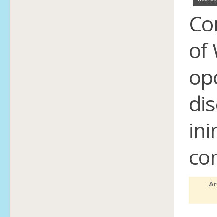
Co
of
op
di
ini
co
Ar