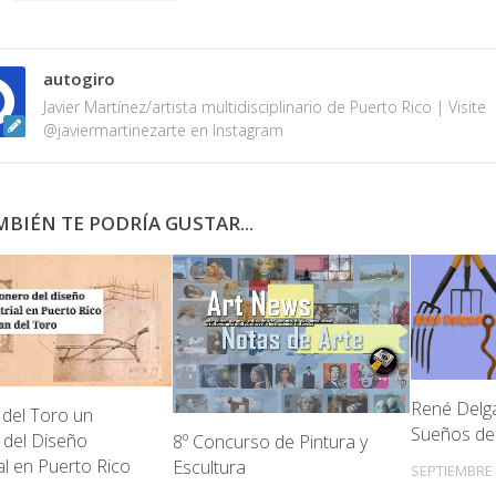
autogiro
Javier Martínez/artista multidisciplinario de Puerto Rico | Visite
@javiermartinezarte en Instagram
BIÉN TE PODRÍA GUSTAR...
René Delga
del Toro un
Sueños de
 del Diseño
8º Concurso de Pintura y
al en Puerto Rico
Escultura
SEPTIEMBRE 