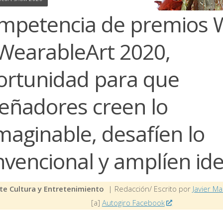
mpetencia de premios 
 WearableArt 2020,
ortunidad para que
señadores creen lo
maginable, desafíen lo
nvencional y amplíen id
te Cultura y Entretenimiento
| Redacción/ Escrito por
Javier Ma
[a]
Autogiro Facebook