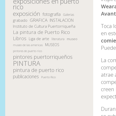
exposiciones en puerto
rico
Weara
exposición
Avant
fotografía
Galerias
GRAFICA
INSTALACION
grabado
Toca l
Instituto de Cultura Puertorriqueña
La pintura de Puerto Rico
en est
Libros
Liga de arte
museo
literatura
comie
MUSEOS
museo de las americas
Puede
pintores de puerto rico
pintores puertorriqueños
La co
PINTURA
compet
pintura de puerto rico
atrae 
publicaciones
Puerto Rico
compet
creen 
expect
Durant