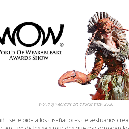
World of wearable art awards show 2020
ño se le pide a los diseñadores de vestuarios crea
en en uno de los seis mundos que conformarán lo