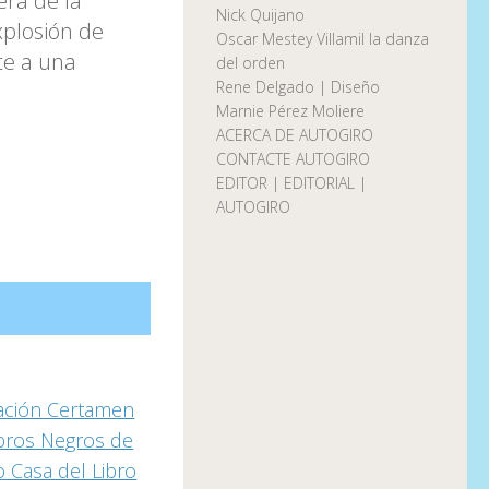
era de la
Nick Quijano
xplosión de
Oscar Mestey Villamil la danza
te a una
del orden
Rene Delgado | Diseño
Marnie Pérez Moliere
ACERCA DE AUTOGIRO
CONTACTE AUTOGIRO
EDITOR | EDITORIAL |
AUTOGIRO
ación Certamen
ibros Negros de
 Casa del Libro