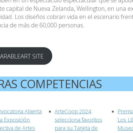
iben en un espectáculo espectacular que se apod
te capital de Nueva Zelanda, Wellington, en una e
vidad. Los diseños cobran vida en el escenario fren
cia de más de 60,000 personas.
ARABLEART SITE
RAS COMPETENCIAS
vocatoria Abierta
ArteCoop 2024
Premi
a Exposición
selecciona favoritos
Los L
ectiva de Artes
para su Tarjeta de
Museo