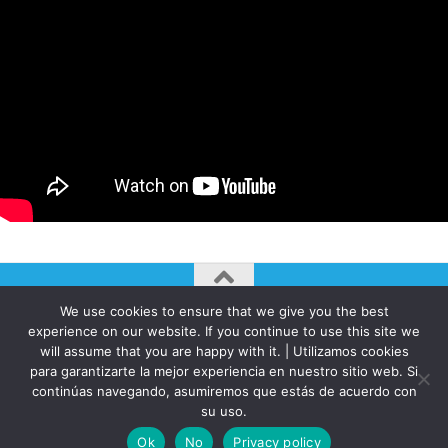
We use cookies to ensure that we give you the best
AUTOGIRO/el giro del arte actual © JAVIER MARTINEZ 2026. All
experience on our website. If you continue to use this site we
Rights Reserved.
will assume that you are happy with it. | Utilizamos cookies
para garantizarte la mejor experiencia en nuestro sitio web. Si
Funciona con
- Diseñado con el
Tema Hueman
continúas navegando, asumiremos que estás de acuerdo con
su uso.
Ok
No
Privacy policy