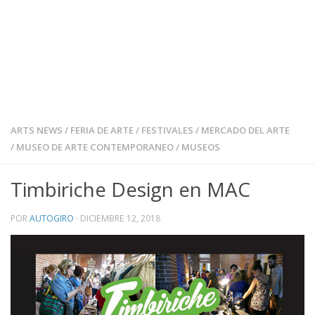
ARTS NEWS
/
FERIA DE ARTE
/
FESTIVALES
/
MERCADO DEL ARTE
/
MUSEO DE ARTE CONTEMPORANEO
/
MUSEOS
Timbiriche Design en MAC
POR
AUTOGIRO
·
DICIEMBRE 12, 2018