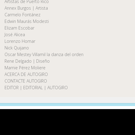
Artistas de Puerto Rico
Annex Burgos | Artista
Carmelo Fontánez
Edwin Maurás Modesti
Elizam Escobar
José Alicea
Lorenzo Homar
Nick Quijano
Oscar Mestey Villamil la danza del orden
Rene Delgado | Diseño
Marnie Pérez Moliere
ACERCA DE AUTOGIRO
CONTACTE AUTOGIRO
EDITOR | EDITORIAL | AUTOGIRO