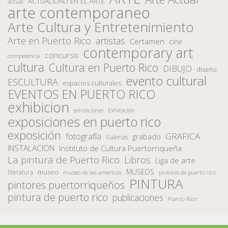
ACTUALIDAD EN EL ARTE
actual
arte contemporaneo
Arte Cultura y Entretenimiento
Arte en Puerto Rico
artistas
Certamen
cine
contemporary art
concurso
competencia
cultura
Cultura en Puerto Rico
DIBUJO
diseño
evento cultural
ESCULTURA
espacios culturales
EVENTOS EN PUERTO RICO
exhibicion
Exhibición
exhibiciones
exposiciones en puerto rico
exposición
fotografía
GRAFICA
grabado
Galerias
INSTALACION
Instituto de Cultura Puertorriqueña
La pintura de Puerto Rico
Libros
Liga de arte
MUSEOS
museo
literatura
museo de las americas
pintores de puerto rico
PINTURA
pintores puertorriqueños
pintura de puerto rico
publicaciones
Puerto Rico