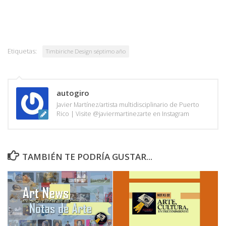
Etiquetas:
Timbiriche Design séptimo año
autogiro
Javier Martínez/artista multidisciplinario de Puerto
Rico | Visite @javiermartinezarte en Instagram
TAMBIÉN TE PODRÍA GUSTAR...