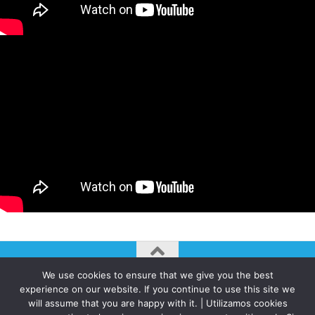
We use cookies to ensure that we give you the best
AUTOGIRO/el giro del arte actual © JAVIER MARTINEZ 2026. All
experience on our website. If you continue to use this site we
Rights Reserved.
will assume that you are happy with it. | Utilizamos cookies