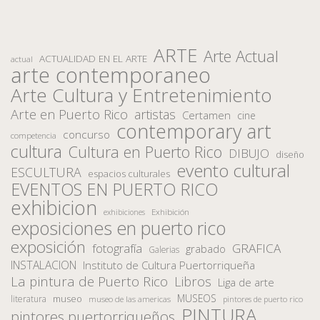
ARTE
Arte Actual
ACTUALIDAD EN EL ARTE
actual
arte contemporaneo
Arte Cultura y Entretenimiento
Arte en Puerto Rico
artistas
Certamen
cine
contemporary art
concurso
competencia
cultura
Cultura en Puerto Rico
DIBUJO
diseño
evento cultural
ESCULTURA
espacios culturales
EVENTOS EN PUERTO RICO
exhibicion
Exhibición
exhibiciones
exposiciones en puerto rico
exposición
fotografía
GRAFICA
grabado
Galerias
INSTALACION
Instituto de Cultura Puertorriqueña
La pintura de Puerto Rico
Libros
Liga de arte
MUSEOS
museo
literatura
museo de las americas
pintores de puerto rico
PINTURA
pintores puertorriqueños