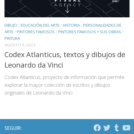
DIBUJO
/
EDUCACIÓN DEL ARTE
/
HISTORIA
/
PERSONALIDADES DE
ARTE
/
PINTORES FAMOSOS
/
PINTORES FAMOSOS Y SUS OBRAS
/
PINTURA
AGOSTO 9, 2023
Codex Atlanticus, textos y dibujos de
Leonardo da Vinci
Codex Atlanticus, proyecto de información que permite
explorar la mayor colección de escritos y dibujos
originales de Leonardo da Vinci.
SEGUIR: