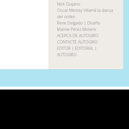
Nick Quijano
Oscar Mestey Villamil la danza
del orden
Rene Delgado | Diseño
Marnie Pérez Moliere
ACERCA DE AUTOGIRO
CONTACTE AUTOGIRO
EDITOR | EDITORIAL |
AUTOGIRO