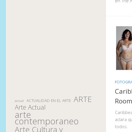
en The 
FOTOGRA
Carib
ARTE
Roo
ACTUALIDAD EN EL ARTE
actual
Arte Actual
arte
Caribbea
contemporaneo
aclara q
todos.
Arte Cultura y