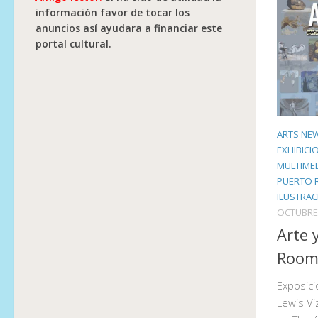
información favor de tocar los
anuncios así ayudara a financiar este
portal cultural.
ARTS NE
EXHIBICI
MULTIME
PUERTO 
ILUSTRA
OCTUBRE 
Arte 
Roo
Exposici
Lewis Vi