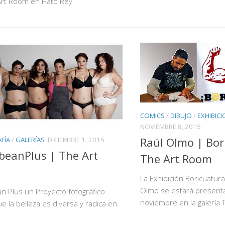
Art Room en Hato Rey
COMICS
/
DIBUJO
/
EXHIBICI
NOVIEMBRE 8, 2015
Raúl Olmo | Bor
FÍA
/
GALERÍAS
DICIEMBRE 1, 2015
beanPlus | The Art
The Art Room
m
La Exhibición Boricuatura
Olmo se estará present
n Plus un Proyecto fotográfico
noviembre en la galería 
ue la belleza es diversa y radica en