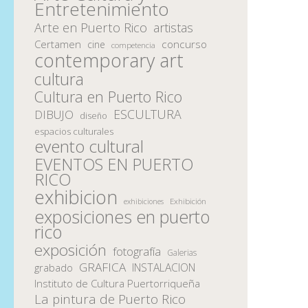
Entretenimiento
Arte en Puerto Rico
artistas
Certamen
concurso
cine
competencia
contemporary art
cultura
Cultura en Puerto Rico
ESCULTURA
DIBUJO
diseño
espacios culturales
evento cultural
EVENTOS EN PUERTO
RICO
exhibicion
Exhibición
exhibiciones
exposiciones en puerto
rico
exposición
fotografía
Galerias
GRAFICA
INSTALACION
grabado
Instituto de Cultura Puertorriqueña
La pintura de Puerto Rico