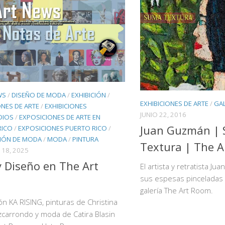
WS
/
DISEÑO DE MODA
/
EXHIBICIÓN
/
EXHIBICIONES DE ARTE
/
GAL
ONES DE ARTE
/
EXHIBICIONES
JUNIO 22, 2016
DIOS
/
EXPOSICIONES DE ARTE EN
Juan Guzmán |
RICO
/
EXPOSICIONES PUERTO RICO
/
CIÓN DE MODA
/
MODA
/
PINTURA
Textura | The 
18, 2025
y Diseño en The Art
El artista y retratista J
sus espesas pinceladas 
m
galería The Art Room.
ón KA RISING, pinturas de Christina
zcarrondo y moda de Catira Blasin