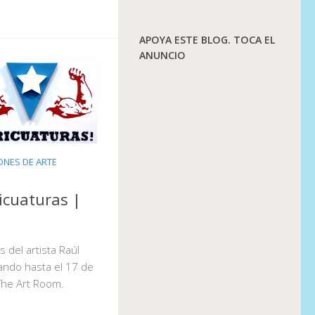
APOYA ESTE BLOG. TOCA EL
ANUNCIO
ONES DE ARTE
icuaturas |
s del artista Raúl
ando hasta el 17 de
The Art Room.