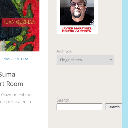
Archivos
ERÍAS
/
PINTURA
 Suma
Art Room
uan Guzmán exhibe
Search
de pintura en la
Search