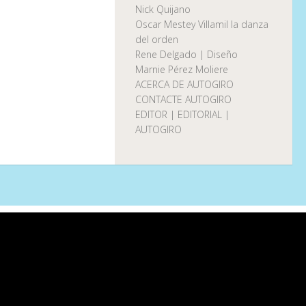
Nick Quijano
Oscar Mestey Villamil la danza
del orden
Rene Delgado | Diseño
Marnie Pérez Moliere
ACERCA DE AUTOGIRO
CONTACTE AUTOGIRO
EDITOR | EDITORIAL |
AUTOGIRO