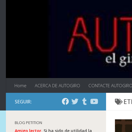
Saltar al contenido
Home
ACERCA DE AUTOGIRO
CONTACTE AUTOGIR
ET
SEGUIR:
BLOG PETITION
Amigo lector.
Si ha sido de utilidad la