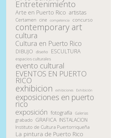
Entretenimiento
Arte en Puerto Rico
artistas
Certamen
concurso
cine
competencia
contemporary art
cultura
Cultura en Puerto Rico
ESCULTURA
DIBUJO
diseño
espacios culturales
evento cultural
EVENTOS EN PUERTO
RICO
exhibicion
Exhibición
exhibiciones
exposiciones en puerto
rico
exposición
fotografía
Galerias
GRAFICA
INSTALACION
grabado
Instituto de Cultura Puertorriqueña
La pintura de Puerto Rico