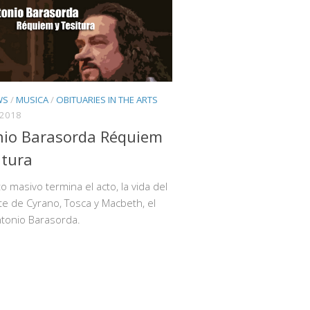
WS
/
MUSICA
/
OBITUARIES IN THE ARTS
 2018
nio Barasorda Réquiem
itura
to masivo termina el acto, la vida del
te de Cyrano, Tosca y Macbeth, el
tonio Barasorda.