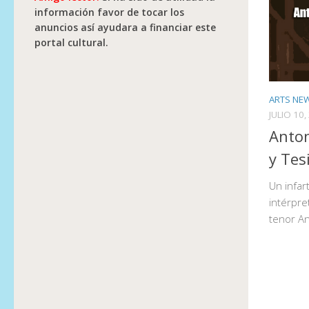
información favor de tocar los
anuncios así ayudara a financiar este
portal cultural.
ARTS NE
JULIO 10,
Anto
y Tes
Un infar
intérpre
tenor An