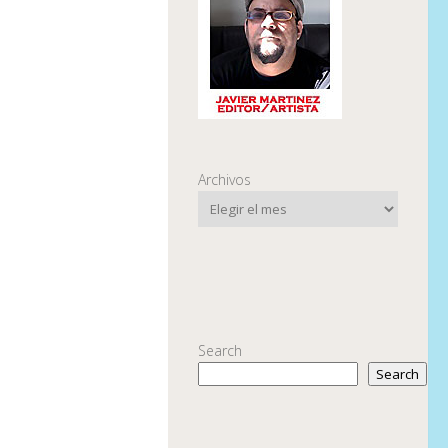
Archivos
Search
Search