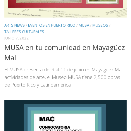
ARTS NEWS
/
EVENTOS EN PUERTO RICO
/
MUSA
/
MUSEOS
/
TALLERES CULTURALES
JUNIO 7, 2022
MUSA en tu comunidad en Mayagüez
Mall
El MUSA presenta del 9 al 11 de junio en Mayagüez Mall
actividades de arte, el Museo MUSA tiene 2,500 obras
de Puerto Rico y Latinoamérica.