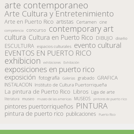
arte contemporaneo
Arte Cultura y Entretenimiento
Arte en Puerto Rico
artistas
Certamen
cine
contemporary art
concurso
competencia
cultura
Cultura en Puerto Rico
DIBUJO
diseño
evento cultural
ESCULTURA
espacios culturales
EVENTOS EN PUERTO RICO
exhibicion
Exhibición
exhibiciones
exposiciones en puerto rico
exposición
fotografía
GRAFICA
grabado
Galerias
INSTALACION
Instituto de Cultura Puertorriqueña
La pintura de Puerto Rico
Libros
Liga de arte
MUSEOS
museo
literatura
museo de las americas
pintores de puerto rico
PINTURA
pintores puertorriqueños
pintura de puerto rico
publicaciones
Puerto Rico