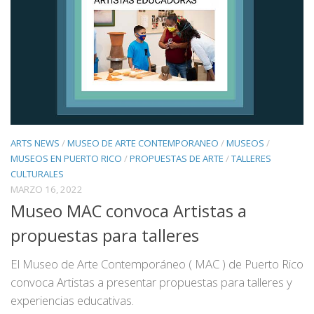
ARTS NEWS
/
MUSEO DE ARTE CONTEMPORANEO
/
MUSEOS
/
MUSEOS EN PUERTO RICO
/
PROPUESTAS DE ARTE
/
TALLERES
CULTURALES
MARZO 16, 2022
Museo MAC convoca Artistas a
propuestas para talleres
El Museo de Arte Contemporáneo ( MAC ) de Puerto Rico
convoca Artistas a presentar propuestas para talleres y
experiencias educativas.