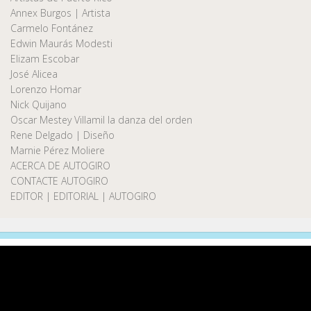
Annex Burgos | Artista
Carmelo Fontánez
Edwin Maurás Modesti
Elizam Escobar
José Alicea
Lorenzo Homar
Nick Quijano
Oscar Mestey Villamil la danza del orden
Rene Delgado | Diseño
Marnie Pérez Moliere
ACERCA DE AUTOGIRO
CONTACTE AUTOGIRO
EDITOR | EDITORIAL | AUTOGIRO