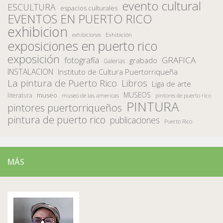
evento cultural
ESCULTURA
espacios culturales
EVENTOS EN PUERTO RICO
exhibicion
Exhibición
exhibiciones
exposiciones en puerto rico
exposición
fotografía
GRAFICA
grabado
Galerias
INSTALACION
Instituto de Cultura Puertorriqueña
La pintura de Puerto Rico
Libros
Liga de arte
MUSEOS
museo
literatura
museo de las americas
pintores de puerto rico
PINTURA
pintores puertorriqueños
pintura de puerto rico
publicaciones
Puerto Rico
MÁS