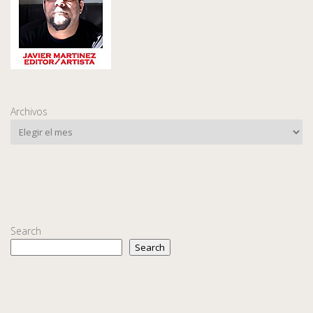
Archivos
Search
Search