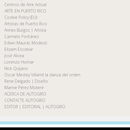
Centros de Arte Actual
ARTE EN PUERTO RICO
Cookie Policy (EU)
Artistas de Puerto Rico
Annex Burgos | Artista
Carmelo Fontánez
Edwin Maurás Modesti
Elizam Escobar
José Alicea
Lorenzo Homar
Nick Quijano
Oscar Mestey Villamil la danza del orden
Rene Delgado | Diseño
Marnie Pérez Moliere
ACERCA DE AUTOGIRO
CONTACTE AUTOGIRO
EDITOR | EDITORIAL | AUTOGIRO