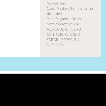
Nick Quijano
Oscar Mestey Villamil la danza
del orden
Rene Delgado | Diseño
Marnie Pérez Moliere
ACERCA DE AUTOGIRO
CONTACTE AUTOGIRO
EDITOR | EDITORIAL |
AUTOGIRO