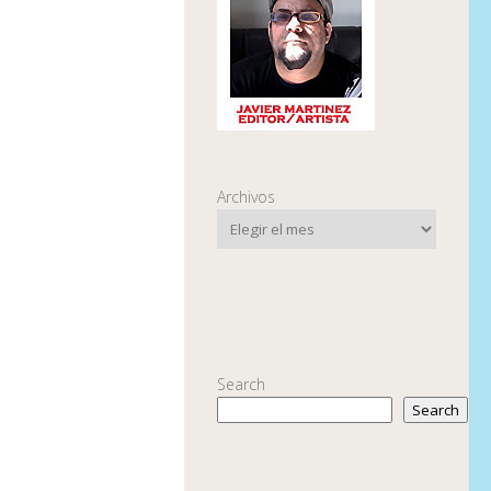
Archivos
Search
Search