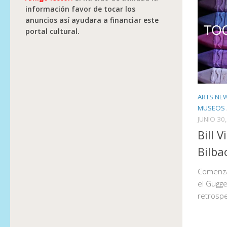
información favor de tocar los
anuncios así ayudara a financiar este
portal cultural.
ARTS NE
MUSEOS
JUNIO 30
Bill 
Bilba
Comenza
el Gugge
retrospec