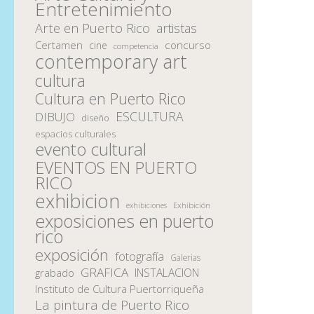
Entretenimiento
Arte en Puerto Rico
artistas
Certamen
concurso
cine
competencia
contemporary art
cultura
Cultura en Puerto Rico
ESCULTURA
DIBUJO
diseño
espacios culturales
evento cultural
EVENTOS EN PUERTO
RICO
exhibicion
Exhibición
exhibiciones
exposiciones en puerto
rico
exposición
fotografía
Galerias
GRAFICA
INSTALACION
grabado
Instituto de Cultura Puertorriqueña
La pintura de Puerto Rico