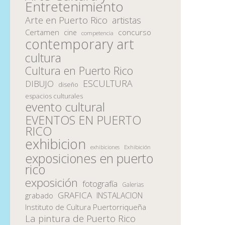
Entretenimiento
Arte en Puerto Rico
artistas
Certamen
concurso
cine
competencia
contemporary art
cultura
Cultura en Puerto Rico
ESCULTURA
DIBUJO
diseño
espacios culturales
evento cultural
EVENTOS EN PUERTO
RICO
exhibicion
Exhibición
exhibiciones
exposiciones en puerto
rico
exposición
fotografía
Galerias
GRAFICA
INSTALACION
grabado
Instituto de Cultura Puertorriqueña
La pintura de Puerto Rico