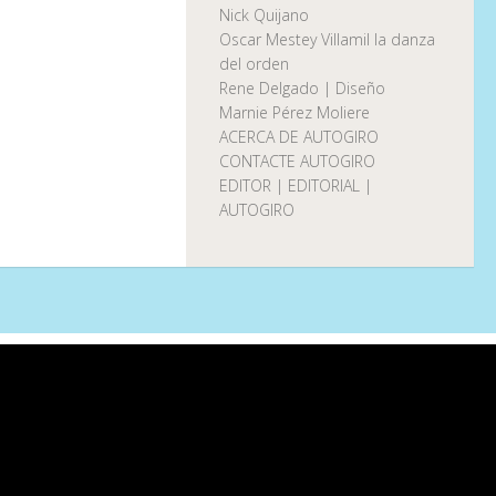
Nick Quijano
Oscar Mestey Villamil la danza
del orden
Rene Delgado | Diseño
Marnie Pérez Moliere
ACERCA DE AUTOGIRO
CONTACTE AUTOGIRO
EDITOR | EDITORIAL |
AUTOGIRO