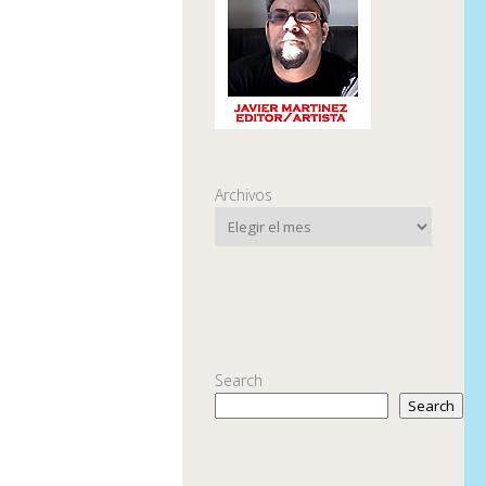
Archivos
Search
Search