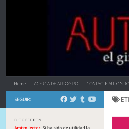
Saltar al contenido
Home
ACERCA DE AUTOGIRO
CONTACTE AUTOGIR
ET
SEGUIR:
BLOG PETITION
Amigo lector.
Si ha sido de utilidad la