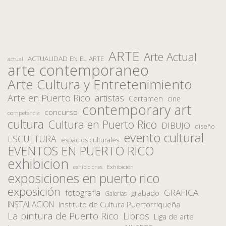
ARTE
Arte Actual
ACTUALIDAD EN EL ARTE
actual
arte contemporaneo
Arte Cultura y Entretenimiento
Arte en Puerto Rico
artistas
Certamen
cine
contemporary art
concurso
competencia
cultura
Cultura en Puerto Rico
DIBUJO
diseño
evento cultural
ESCULTURA
espacios culturales
EVENTOS EN PUERTO RICO
exhibicion
Exhibición
exhibiciones
exposiciones en puerto rico
exposición
fotografía
GRAFICA
grabado
Galerias
INSTALACION
Instituto de Cultura Puertorriqueña
La pintura de Puerto Rico
Libros
Liga de arte