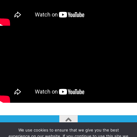
We use cookies to ensure that we give you the best
AUTOGIRO/el giro del arte actual © JAVIER MARTINEZ 2026. All
experience on our website. If you continue to use this site we