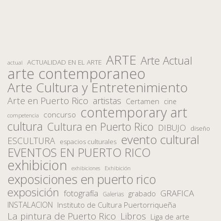
ARTE
Arte Actual
ACTUALIDAD EN EL ARTE
actual
arte contemporaneo
Arte Cultura y Entretenimiento
Arte en Puerto Rico
artistas
Certamen
cine
contemporary art
concurso
competencia
cultura
Cultura en Puerto Rico
DIBUJO
diseño
evento cultural
ESCULTURA
espacios culturales
EVENTOS EN PUERTO RICO
exhibicion
Exhibición
exhibiciones
exposiciones en puerto rico
exposición
fotografía
GRAFICA
grabado
Galerias
INSTALACION
Instituto de Cultura Puertorriqueña
La pintura de Puerto Rico
Libros
Liga de arte