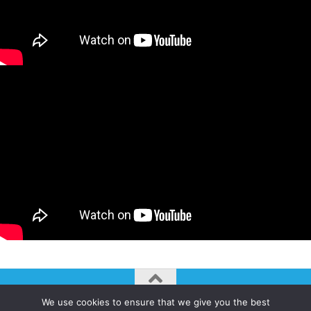
We use cookies to ensure that we give you the best
AUTOGIRO/el giro del arte actual © JAVIER MARTINEZ 2026. All