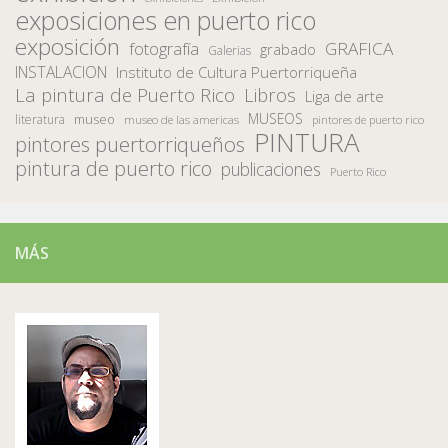
exposiciones en puerto rico
exposición
fotografía
GRAFICA
grabado
Galerias
INSTALACION
Instituto de Cultura Puertorriqueña
La pintura de Puerto Rico
Libros
Liga de arte
MUSEOS
museo
literatura
museo de las americas
pintores de puerto rico
PINTURA
pintores puertorriqueños
pintura de puerto rico
publicaciones
Puerto Rico
MÁS