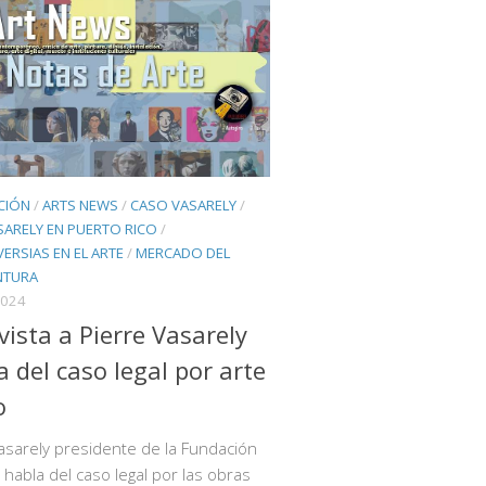
CIÓN
/
ARTS NEWS
/
CASO VASARELY
/
ARELY EN PUERTO RICO
/
RSIAS EN EL ARTE
/
MERCADO DEL
NTURA
2024
vista a Pierre Vasarely
a del caso legal por arte
o
asarely presidente de la Fundación
 habla del caso legal por las obras