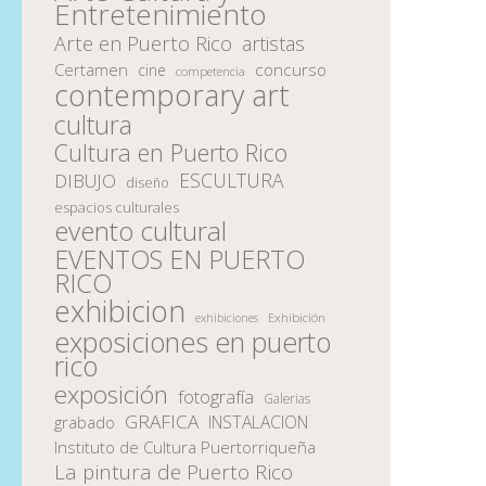
Entretenimiento
Arte en Puerto Rico
artistas
Certamen
concurso
cine
competencia
contemporary art
cultura
Cultura en Puerto Rico
ESCULTURA
DIBUJO
diseño
espacios culturales
evento cultural
EVENTOS EN PUERTO
RICO
exhibicion
Exhibición
exhibiciones
exposiciones en puerto
rico
exposición
fotografía
Galerias
GRAFICA
INSTALACION
grabado
Instituto de Cultura Puertorriqueña
La pintura de Puerto Rico