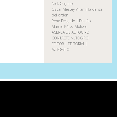
Nick Quijano
Oscar Mestey Villamil la danza
del orden
Rene Delgado | Diseño
Marnie Pérez Moliere
ACERCA DE AUTOGIRO
CONTACTE AUTOGIRO
EDITOR | EDITORIAL |
AUTOGIRO