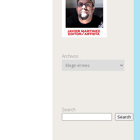
Archivos
Search
Search