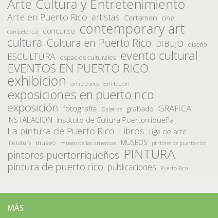
Arte Cultura y Entretenimiento
Arte en Puerto Rico
artistas
Certamen
cine
contemporary art
concurso
competencia
cultura
Cultura en Puerto Rico
DIBUJO
diseño
evento cultural
ESCULTURA
espacios culturales
EVENTOS EN PUERTO RICO
exhibicion
Exhibición
exhibiciones
exposiciones en puerto rico
exposición
fotografía
GRAFICA
grabado
Galerias
INSTALACION
Instituto de Cultura Puertorriqueña
La pintura de Puerto Rico
Libros
Liga de arte
MUSEOS
museo
literatura
museo de las americas
pintores de puerto rico
PINTURA
pintores puertorriqueños
pintura de puerto rico
publicaciones
Puerto Rico
MÁS