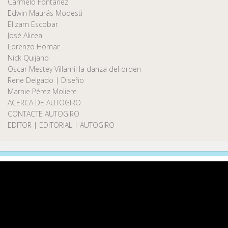
Carmelo Fontánez
Edwin Maurás Modesti
Elizam Escobar
José Alicea
Lorenzo Homar
Nick Quijano
Oscar Mestey Villamil la danza del orden
Rene Delgado | Diseño
Marnie Pérez Moliere
ACERCA DE AUTOGIRO
CONTACTE AUTOGIRO
EDITOR | EDITORIAL | AUTOGIRO