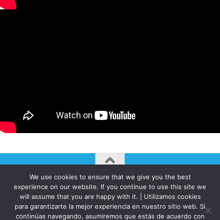
We use cookies to ensure that we give you the best
AUTOGIRO/el giro del arte actual © JAVIER MARTINEZ 2026. All
experience on our website. If you continue to use this site we
Rights Reserved.
will assume that you are happy with it. | Utilizamos cookies
para garantizarte la mejor experiencia en nuestro sitio web. Si
Funciona con
- Diseñado con el
Tema Hueman
continúas navegando, asumiremos que estás de acuerdo con