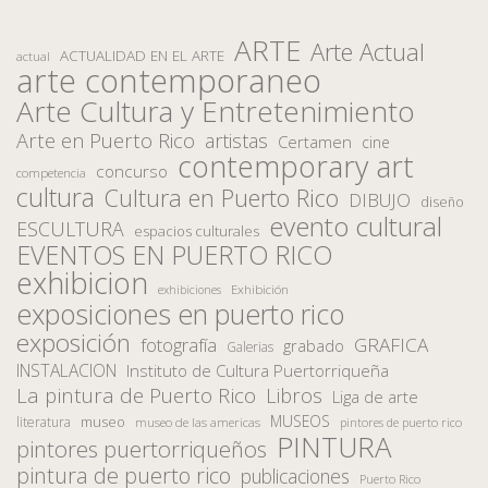
ARTE
Arte Actual
ACTUALIDAD EN EL ARTE
actual
arte contemporaneo
Arte Cultura y Entretenimiento
Arte en Puerto Rico
artistas
Certamen
cine
contemporary art
concurso
competencia
cultura
Cultura en Puerto Rico
DIBUJO
diseño
evento cultural
ESCULTURA
espacios culturales
EVENTOS EN PUERTO RICO
exhibicion
Exhibición
exhibiciones
exposiciones en puerto rico
exposición
fotografía
GRAFICA
grabado
Galerias
INSTALACION
Instituto de Cultura Puertorriqueña
La pintura de Puerto Rico
Libros
Liga de arte
MUSEOS
museo
literatura
museo de las americas
pintores de puerto rico
PINTURA
pintores puertorriqueños
pintura de puerto rico
publicaciones
Puerto Rico