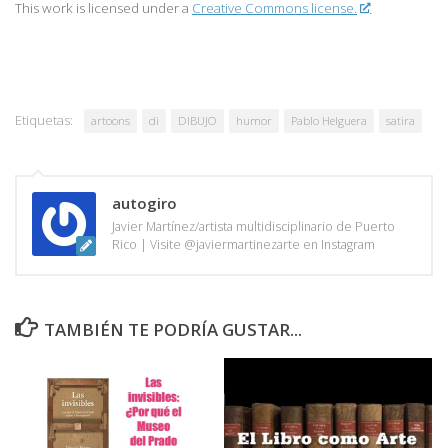
This work is licensed under a
Creative Commons license.
Etiquetas:
artoons
di
DIBUJO
humor
Pablo Helguera
satira
autogiro
Javier Martínez/artista multidisciplinario de Puerto
Rico | Visite @javiermartinezarte en Instagram
TAMBIÉN TE PODRÍA GUSTAR...