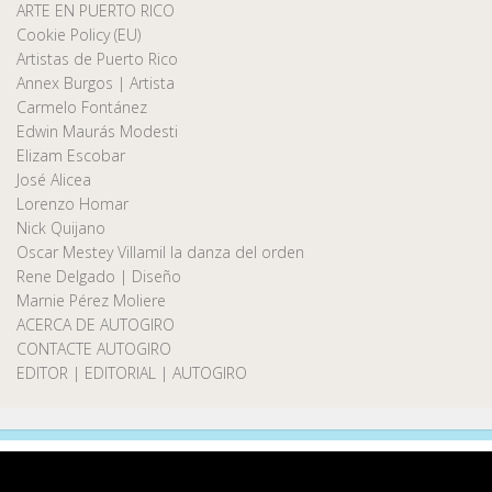
ARTE EN PUERTO RICO
Cookie Policy (EU)
Artistas de Puerto Rico
Annex Burgos | Artista
Carmelo Fontánez
Edwin Maurás Modesti
Elizam Escobar
José Alicea
Lorenzo Homar
Nick Quijano
Oscar Mestey Villamil la danza del orden
Rene Delgado | Diseño
Marnie Pérez Moliere
ACERCA DE AUTOGIRO
CONTACTE AUTOGIRO
EDITOR | EDITORIAL | AUTOGIRO