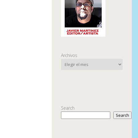
Archivos
Search
Search