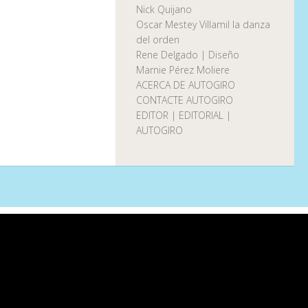
Nick Quijano
Oscar Mestey Villamil la danza
del orden
Rene Delgado | Diseño
Marnie Pérez Moliere
ACERCA DE AUTOGIRO
CONTACTE AUTOGIRO
EDITOR | EDITORIAL |
AUTOGIRO