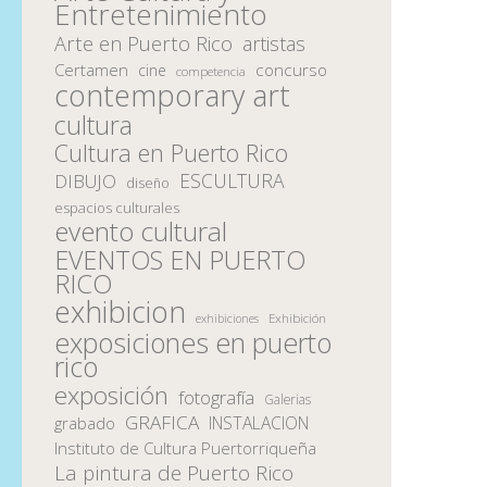
Entretenimiento
Arte en Puerto Rico
artistas
Certamen
concurso
cine
competencia
contemporary art
cultura
Cultura en Puerto Rico
ESCULTURA
DIBUJO
diseño
espacios culturales
evento cultural
EVENTOS EN PUERTO
RICO
exhibicion
Exhibición
exhibiciones
exposiciones en puerto
rico
exposición
fotografía
Galerias
GRAFICA
INSTALACION
grabado
Instituto de Cultura Puertorriqueña
La pintura de Puerto Rico