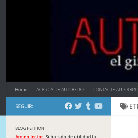
Saltar al contenido
Home
ACERCA DE AUTOGIRO
CONTACTE AUTOGIR
ET
SEGUIR:
BLOG PETITION
Amigo lector.
Si ha sido de utilidad la