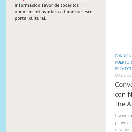
información favor de tocar los
anuncios así ayudara a financiar este
portal cultural.
FONDOS 
PUERTOR
PROYECT
MAYO 23,
Conv
con N
the A
Convocat
proyecto
diseño, 