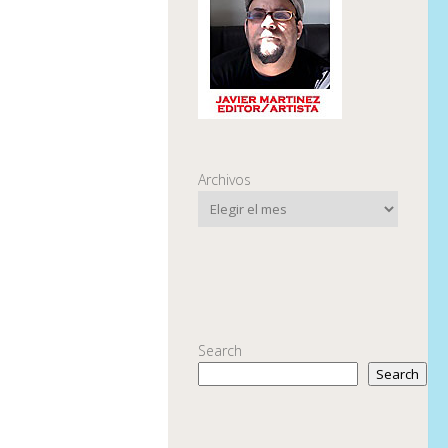
Archivos
Search
Search