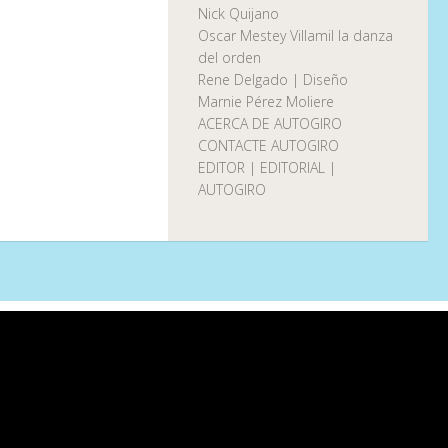
Nick Quijano
Oscar Mestey Villamil la danza
del orden
Rene Delgado | Diseño
Marnie Pérez Moliere
ACERCA DE AUTOGIRO
CONTACTE AUTOGIRO
EDITOR | EDITORIAL |
AUTOGIRO