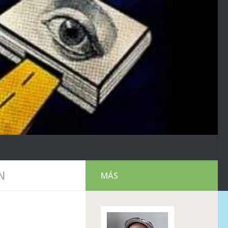
N
MÁS