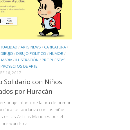
CTUALIDAD
/
ARTS NEWS
/
CARICATURA
/
/
DIBUJO
/
DIBUJO POLITICO
/
HUMOR
/
 MARÍA
/
ILUSTRACIÓN
/
PROPUESTAS
/
PROYECTOS DE ARTE
RE 16, 2017
o Solidario con Niños
ados por Huracán
ersonaje infantil de la tira de humor
política se solidariza con los niños
s en las Antillas Menores por el
 huracán Irma.