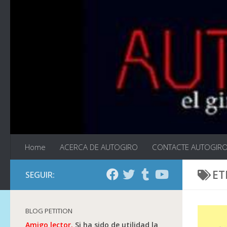
Saltar al contenido
Home
ACERCA DE AUTOGIRO
CONTACTE AUTOGIR
ET
SEGUIR:
BLOG PETITION
Amigo lector.
Si ha sido de utilidad la