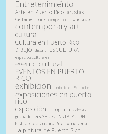
Entretenimiento
Arte en Puerto Rico
artistas
Certamen
concurso
cine
competencia
contemporary art
cultura
Cultura en Puerto Rico
ESCULTURA
DIBUJO
diseño
espacios culturales
evento cultural
EVENTOS EN PUERTO
RICO
exhibicion
Exhibición
exhibiciones
exposiciones en puerto
rico
exposición
fotografía
Galerias
GRAFICA
INSTALACION
grabado
Instituto de Cultura Puertorriqueña
La pintura de Puerto Rico