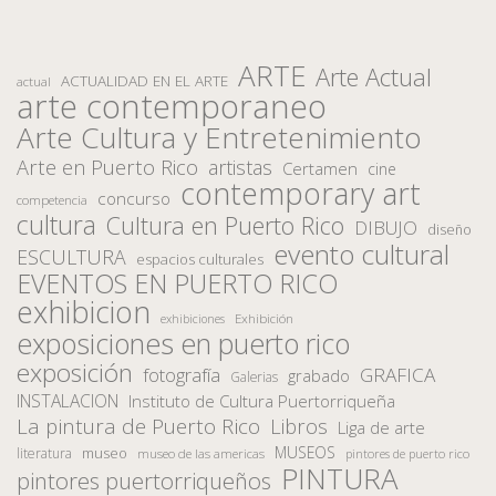
ARTE
Arte Actual
ACTUALIDAD EN EL ARTE
actual
arte contemporaneo
Arte Cultura y Entretenimiento
Arte en Puerto Rico
artistas
Certamen
cine
contemporary art
concurso
competencia
cultura
Cultura en Puerto Rico
DIBUJO
diseño
evento cultural
ESCULTURA
espacios culturales
EVENTOS EN PUERTO RICO
exhibicion
Exhibición
exhibiciones
exposiciones en puerto rico
exposición
fotografía
GRAFICA
grabado
Galerias
INSTALACION
Instituto de Cultura Puertorriqueña
La pintura de Puerto Rico
Libros
Liga de arte
MUSEOS
museo
literatura
museo de las americas
pintores de puerto rico
PINTURA
pintores puertorriqueños