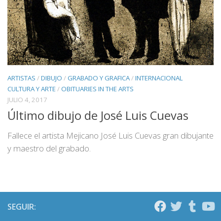
ARTISTAS
/
DIBUJO
/
GRABADO Y GRAFICA
/
INTERNACIONAL
CULTURA Y ARTE
/
OBITUARIES IN THE ARTS
JULIO 4, 2017
Último dibujo de José Luis Cuevas
Fallece el artista Mejicano José Luis Cuevas gran dibujante
y maestro del grabado.
SEGUIR: