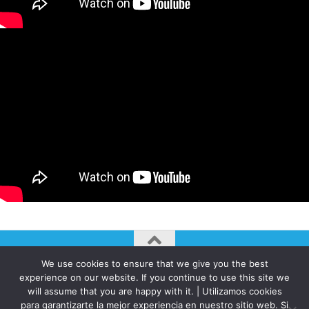
We use cookies to ensure that we give you the best
AUTOGIRO/el giro del arte actual © JAVIER MARTINEZ 2026. All
experience on our website. If you continue to use this site we
Rights Reserved.
will assume that you are happy with it. | Utilizamos cookies
para garantizarte la mejor experiencia en nuestro sitio web. Si
Funciona con
- Diseñado con el
Tema Hueman