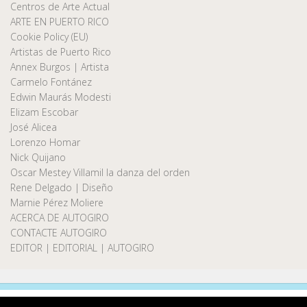
Centros de Arte Actual
ARTE EN PUERTO RICO
Cookie Policy (EU)
Artistas de Puerto Rico
Annex Burgos | Artista
Carmelo Fontánez
Edwin Maurás Modesti
Elizam Escobar
José Alicea
Lorenzo Homar
Nick Quijano
Oscar Mestey Villamil la danza del orden
Rene Delgado | Diseño
Marnie Pérez Moliere
ACERCA DE AUTOGIRO
CONTACTE AUTOGIRO
EDITOR | EDITORIAL | AUTOGIRO