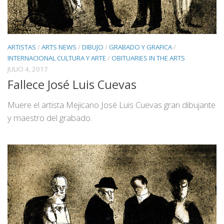
ARTISTAS
/
ARTS NEWS
/
DIBUJO
/
GRABADO Y GRAFICA
/
INTERNACIONAL CULTURA Y ARTE
/
OBITUARIES IN THE ARTS
JULIO 4, 2017
Fallece José Luis Cuevas
Muere el artista Mejicano José Luis Cuevas gran dibujante
y maestro del grabado.