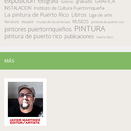
exposición
fotografía
GRAFICA
grabado
Galerias
INSTALACION
Instituto de Cultura Puertorriqueña
La pintura de Puerto Rico
Libros
Liga de arte
MUSEOS
museo
literatura
museo de las americas
pintores de puerto rico
PINTURA
pintores puertorriqueños
pintura de puerto rico
publicaciones
Puerto Rico
MÁS