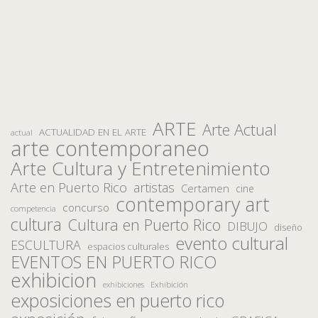
ARTE
Arte Actual
ACTUALIDAD EN EL ARTE
actual
arte contemporaneo
Arte Cultura y Entretenimiento
Arte en Puerto Rico
artistas
Certamen
cine
contemporary art
concurso
competencia
cultura
Cultura en Puerto Rico
DIBUJO
diseño
evento cultural
ESCULTURA
espacios culturales
EVENTOS EN PUERTO RICO
exhibicion
Exhibición
exhibiciones
exposiciones en puerto rico