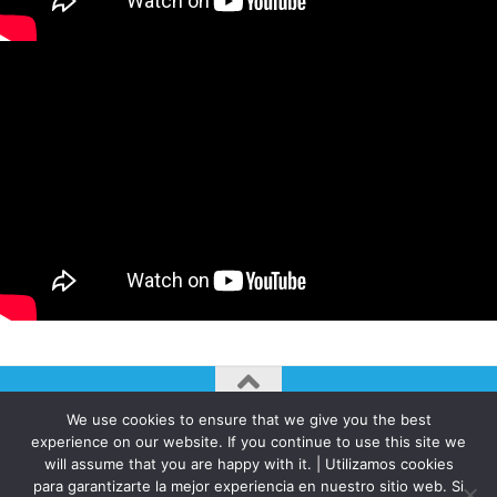
We use cookies to ensure that we give you the best
AUTOGIRO/el giro del arte actual © JAVIER MARTINEZ 2026. All
experience on our website. If you continue to use this site we
Rights Reserved.
will assume that you are happy with it. | Utilizamos cookies
para garantizarte la mejor experiencia en nuestro sitio web. Si
Funciona con
- Diseñado con el
Tema Hueman