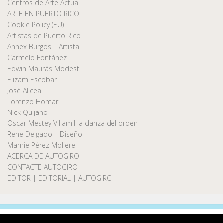
Centros de Arte Actual
ARTE EN PUERTO RICO
Cookie Policy (EU)
Artistas de Puerto Rico
Annex Burgos | Artista
Carmelo Fontánez
Edwin Maurás Modesti
Elizam Escobar
José Alicea
Lorenzo Homar
Nick Quijano
Oscar Mestey Villamil la danza del orden
Rene Delgado | Diseño
Marnie Pérez Moliere
ACERCA DE AUTOGIRO
CONTACTE AUTOGIRO
EDITOR | EDITORIAL | AUTOGIRO