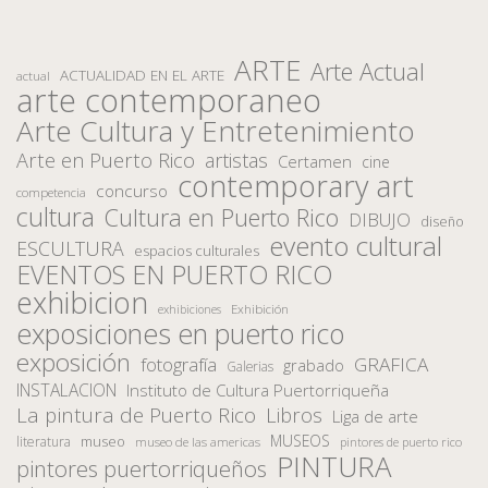
ARTE
Arte Actual
ACTUALIDAD EN EL ARTE
actual
arte contemporaneo
Arte Cultura y Entretenimiento
Arte en Puerto Rico
artistas
Certamen
cine
contemporary art
concurso
competencia
cultura
Cultura en Puerto Rico
DIBUJO
diseño
evento cultural
ESCULTURA
espacios culturales
EVENTOS EN PUERTO RICO
exhibicion
Exhibición
exhibiciones
exposiciones en puerto rico
exposición
fotografía
GRAFICA
grabado
Galerias
INSTALACION
Instituto de Cultura Puertorriqueña
La pintura de Puerto Rico
Libros
Liga de arte
MUSEOS
museo
literatura
museo de las americas
pintores de puerto rico
PINTURA
pintores puertorriqueños