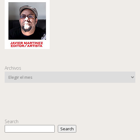
Archivos
Search
Search