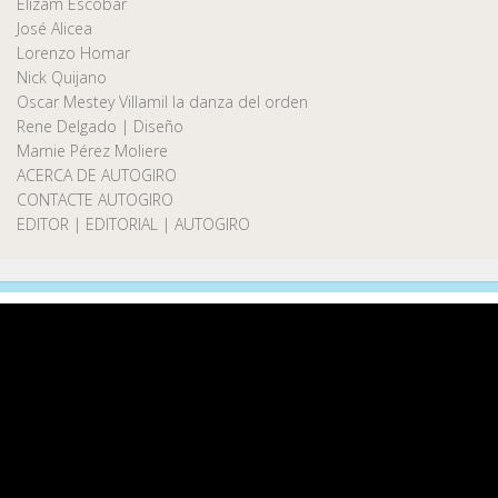
Elizam Escobar
José Alicea
Lorenzo Homar
Nick Quijano
Oscar Mestey Villamil la danza del orden
Rene Delgado | Diseño
Marnie Pérez Moliere
ACERCA DE AUTOGIRO
CONTACTE AUTOGIRO
EDITOR | EDITORIAL | AUTOGIRO