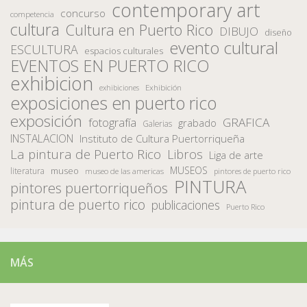
contemporary art
concurso
competencia
cultura
Cultura en Puerto Rico
DIBUJO
diseño
evento cultural
ESCULTURA
espacios culturales
EVENTOS EN PUERTO RICO
exhibicion
Exhibición
exhibiciones
exposiciones en puerto rico
exposición
fotografía
GRAFICA
grabado
Galerias
INSTALACION
Instituto de Cultura Puertorriqueña
La pintura de Puerto Rico
Libros
Liga de arte
MUSEOS
museo
literatura
museo de las americas
pintores de puerto rico
PINTURA
pintores puertorriqueños
pintura de puerto rico
publicaciones
Puerto Rico
MÁS