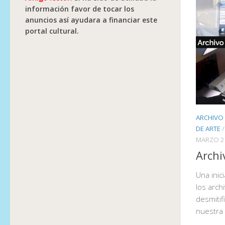
información favor de tocar los
anuncios así ayudara a financiar este
portal cultural.
ARCHIVO 
DE ARTE
MARZO 2
Archi
Una inic
los arch
desmiti
nuestra 