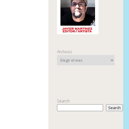
Archivos
Search
Search