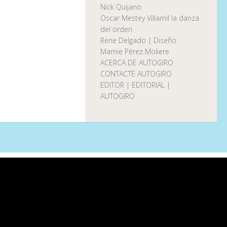
Nick Quijano
Oscar Mestey Villamil la danza
del orden
Rene Delgado | Diseño
Marnie Pérez Moliere
ACERCA DE AUTOGIRO
CONTACTE AUTOGIRO
EDITOR | EDITORIAL |
AUTOGIRO