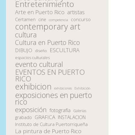
Entretenimiento
Arte en Puerto Rico
artistas
Certamen
concurso
cine
competencia
contemporary art
cultura
Cultura en Puerto Rico
ESCULTURA
DIBUJO
diseño
espacios culturales
evento cultural
EVENTOS EN PUERTO
RICO
exhibicion
Exhibición
exhibiciones
exposiciones en puerto
rico
exposición
fotografía
Galerias
GRAFICA
INSTALACION
grabado
Instituto de Cultura Puertorriqueña
La pintura de Puerto Rico