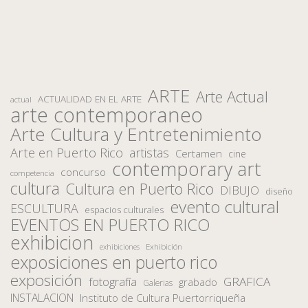
ARTE
Arte Actual
ACTUALIDAD EN EL ARTE
actual
arte contemporaneo
Arte Cultura y Entretenimiento
Arte en Puerto Rico
artistas
Certamen
cine
contemporary art
concurso
competencia
cultura
Cultura en Puerto Rico
DIBUJO
diseño
evento cultural
ESCULTURA
espacios culturales
EVENTOS EN PUERTO RICO
exhibicion
Exhibición
exhibiciones
exposiciones en puerto rico
exposición
fotografía
GRAFICA
grabado
Galerias
INSTALACION
Instituto de Cultura Puertorriqueña