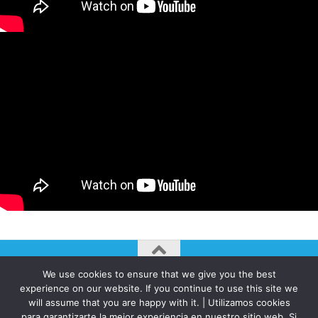
We use cookies to ensure that we give you the best
AUTOGIRO/el giro del arte actual © JAVIER MARTINEZ 2026. All
experience on our website. If you continue to use this site we
Rights Reserved.
will assume that you are happy with it. | Utilizamos cookies
para garantizarte la mejor experiencia en nuestro sitio web. Si
Funciona con
- Diseñado con el
Tema Hueman