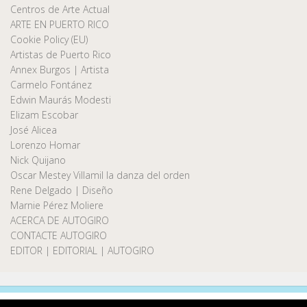
Centros de Arte Actual
ARTE EN PUERTO RICO
Cookie Policy (EU)
Artistas de Puerto Rico
Annex Burgos | Artista
Carmelo Fontánez
Edwin Maurás Modesti
Elizam Escobar
José Alicea
Lorenzo Homar
Nick Quijano
Oscar Mestey Villamil la danza del orden
Rene Delgado | Diseño
Marnie Pérez Moliere
ACERCA DE AUTOGIRO
CONTACTE AUTOGIRO
EDITOR | EDITORIAL | AUTOGIRO