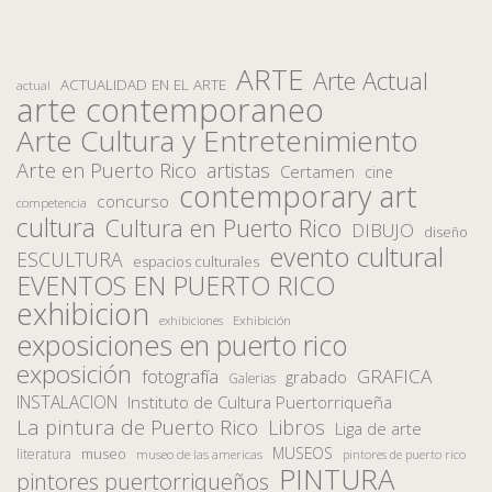
ARTE
Arte Actual
ACTUALIDAD EN EL ARTE
actual
arte contemporaneo
Arte Cultura y Entretenimiento
Arte en Puerto Rico
artistas
Certamen
cine
contemporary art
concurso
competencia
cultura
Cultura en Puerto Rico
DIBUJO
diseño
evento cultural
ESCULTURA
espacios culturales
EVENTOS EN PUERTO RICO
exhibicion
Exhibición
exhibiciones
exposiciones en puerto rico
exposición
fotografía
GRAFICA
grabado
Galerias
INSTALACION
Instituto de Cultura Puertorriqueña
La pintura de Puerto Rico
Libros
Liga de arte
MUSEOS
museo
literatura
museo de las americas
pintores de puerto rico
PINTURA
pintores puertorriqueños